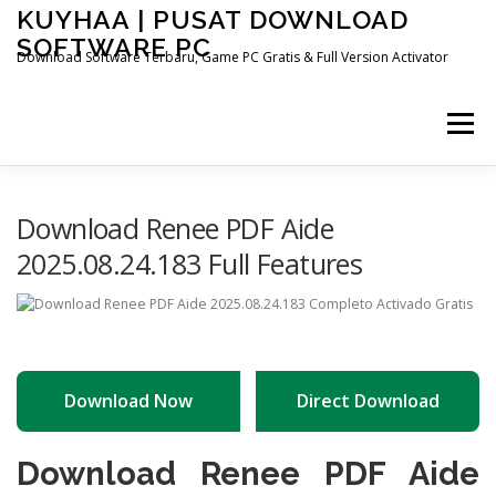
Skip
KUYHAA | PUSAT DOWNLOAD
to
SOFTWARE PC
content
Download Software Terbaru, Game PC Gratis & Full Version Activator
Menu
HOME
CATEGORIES
ABOUT US
Download Renee PDF Aide
2025.08.24.183 Full Features
OTHER PAGES
Download Now
Direct Download
Download Renee PDF Aide