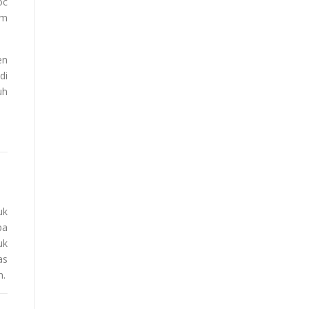
oc
am
en
di
uh
uk
pa
uk
as
n.