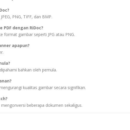
iDoc?
 JPEG, PNG, TIFF, dan BMP.
e PDF dengan RiDoc?
e format gambar seperti JPG atau PNG.
anner apapun?
r.
mula?
 dipahami bahkan oleh pemula.
anan?
ngurangi kualitas gambar secara signifikan.
tch?
 mengonversi beberapa dokumen sekaligus.