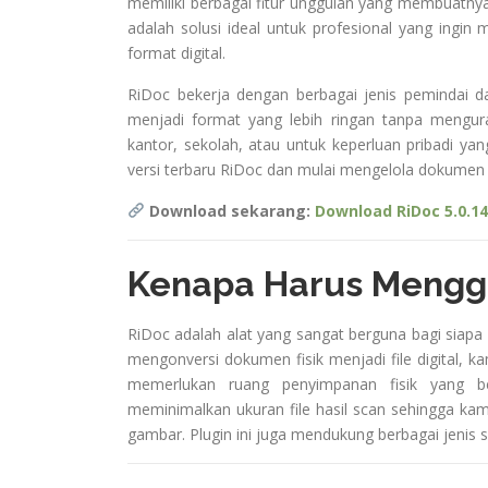
memiliki berbagai fitur unggulan yang membuatny
adalah solusi ideal untuk profesional yang ing
format digital.
RiDoc bekerja dengan berbagai jenis peminda
menjadi format yang lebih ringan tanpa mengura
kantor, sekolah, atau untuk keperluan pribadi
versi terbaru RiDoc dan mulai mengelola dokumen k
Download sekarang:
Download RiDoc 5.0.14
Kenapa Harus Mengg
RiDoc adalah alat yang sangat berguna bagi siap
mengonversi dokumen fisik menjadi file digita
memerlukan ruang penyimpanan fisik yang be
meminimalkan ukuran file hasil scan sehingga k
gambar. Plugin ini juga mendukung berbagai jenis s