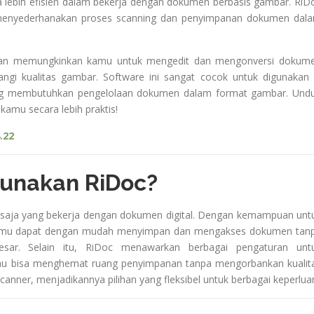
a lebih efisien dalam bekerja dengan dokumen berbasis gambar. RiD
in menyederhanakan proses scanning dan penyimpanan dokumen dal
i dan memungkinkan kamu untuk mengedit dan mengonversi dokum
ngi kualitas gambar. Software ini sangat cocok untuk digunakan 
 yang membutuhkan pengelolaan dokumen dalam format gambar. Und
amu secara lebih praktis!
.22
unakan RiDoc?
a saja yang bekerja dengan dokumen digital. Dengan kemampuan unt
l, kamu dapat dengan mudah menyimpan dan mengakses dokumen tan
sar. Selain itu, RiDoc menawarkan berbagai pengaturan unt
amu bisa menghemat ruang penyimpanan tanpa mengorbankan kualit
canner, menjadikannya pilihan yang fleksibel untuk berbagai keperlua