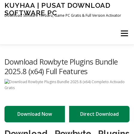
Skip
KUYHAA | PUSAT DOWNLOAD
to
SOFTWARE PC
content
Download Software Terbaru, Game PC Gratis & Full Version Activator
Menu
HOME
CATEGORIES
ABOUT US
Download Rowbyte Plugins Bundle
2025.8 (x64) Full Features
OTHER PAGES
Download Now
Direct Download
Download Rowbyte Plugins