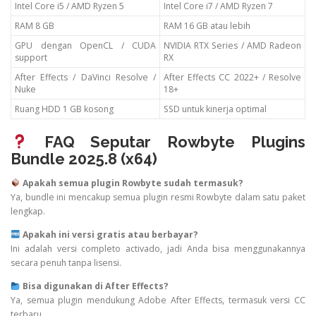
Intel Core i5 / AMD Ryzen 5
Intel Core i7 / AMD Ryzen 7
RAM 8 GB
RAM 16 GB atau lebih
GPU dengan OpenCL / CUDA
NVIDIA RTX Series / AMD Radeon
support
RX
After Effects / DaVinci Resolve /
After Effects CC 2022+ / Resolve
Nuke
18+
Ruang HDD 1 GB kosong
SSD untuk kinerja optimal
FAQ Seputar Rowbyte Plugins
Bundle 2025.8 (x64)
Apakah semua plugin Rowbyte sudah termasuk?
Ya, bundle ini mencakup semua plugin resmi Rowbyte dalam satu paket
lengkap.
Apakah ini versi gratis atau berbayar?
Ini adalah versi completo activado, jadi Anda bisa menggunakannya
secara penuh tanpa lisensi.
Bisa digunakan di After Effects?
Ya, semua plugin mendukung Adobe After Effects, termasuk versi CC
terbaru.