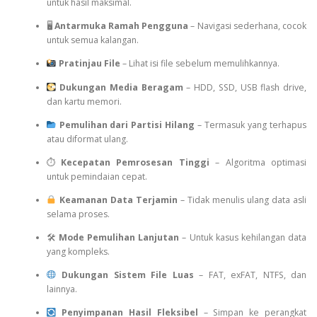
untuk hasil maksimal.
🖥
Antarmuka Ramah Pengguna
– Navigasi sederhana, cocok
untuk semua kalangan.
Pratinjau File
– Lihat isi file sebelum memulihkannya.
Dukungan Media Beragam
– HDD, SSD, USB flash drive,
dan kartu memori.
Pemulihan dari Partisi Hilang
– Termasuk yang terhapus
atau diformat ulang.
⏱
Kecepatan Pemrosesan Tinggi
– Algoritma optimasi
untuk pemindaian cepat.
Keamanan Data Terjamin
– Tidak menulis ulang data asli
selama proses.
🛠
Mode Pemulihan Lanjutan
– Untuk kasus kehilangan data
yang kompleks.
Dukungan Sistem File Luas
– FAT, exFAT, NTFS, dan
lainnya.
Penyimpanan Hasil Fleksibel
– Simpan ke perangkat