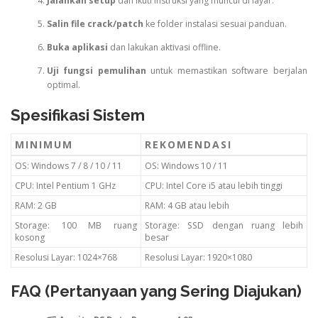
Jalankan setup
dan ikuti instruksi yang muncul di layar.
Salin file crack/patch
ke folder instalasi sesuai panduan.
Buka aplikasi
dan lakukan aktivasi offline.
Uji fungsi pemulihan
untuk memastikan software berjalan
optimal.
Spesifikasi Sistem
MINIMUM
REKOMENDASI
OS: Windows 7 / 8 / 10 / 11
OS: Windows 10 / 11
CPU: Intel Pentium 1 GHz
CPU: Intel Core i5 atau lebih tinggi
RAM: 2 GB
RAM: 4 GB atau lebih
Storage: 100 MB ruang
Storage: SSD dengan ruang lebih
kosong
besar
Resolusi Layar: 1024×768
Resolusi Layar: 1920×1080
FAQ (Pertanyaan yang Sering Diajukan)