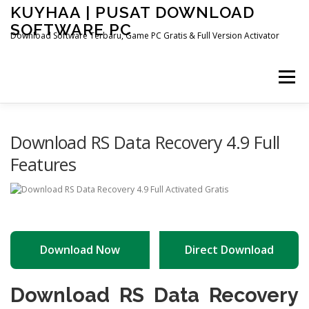
Skip
KUYHAA | PUSAT DOWNLOAD
to
SOFTWARE PC
content
Download Software Terbaru, Game PC Gratis & Full Version Activator
Menu
HOME
CATEGORIES
ABOUT US
Download RS Data Recovery 4.9 Full
Features
OTHER PAGES
Download Now
Direct Download
Download RS Data Recovery