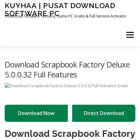
Skip
KUYHAA | PUSAT DOWNLOAD
to
SOFTWARE PC
content
Download Software Terbaru, Game PC Gratis & Full Version Activator
Menu
HOME
CATEGORIES
ABOUT US
Download Scrapbook Factory Deluxe
5.0.0.32 Full Features
OTHER PAGES
Download Now
Direct Download
Download Scrapbook Factory