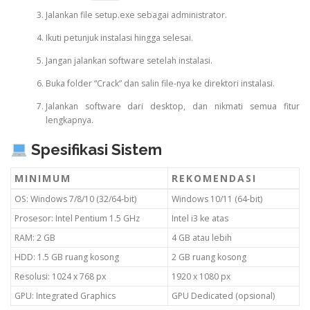
Jalankan file setup.exe sebagai administrator.
Ikuti petunjuk instalasi hingga selesai.
Jangan jalankan software setelah instalasi.
Buka folder “Crack” dan salin file-nya ke direktori instalasi.
Jalankan software dari desktop, dan nikmati semua fitur
lengkapnya.
Spesifikasi Sistem
MINIMUM
REKOMENDASI
OS: Windows 7/8/10 (32/64-bit)
Windows 10/11 (64-bit)
Prosesor: Intel Pentium 1.5 GHz
Intel i3 ke atas
RAM: 2 GB
4 GB atau lebih
HDD: 1.5 GB ruang kosong
2 GB ruang kosong
Resolusi: 1024 x 768 px
1920 x 1080 px
GPU: Integrated Graphics
GPU Dedicated (opsional)