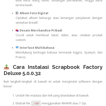
Buat kartu ulang tahun, undangan pernikahan, hingga kartu
terima kasih.
Album Foto Digital
Ciptakan album keluarga atau kenangan perjalanan dengan
sentuhan kreatif.
Desain Merchandise Pribadi
Cocok untuk membuat label, stiker, atau cetakan produk
custom.
Interface Multibahasa
Mendukung berbagai bahasa termasuk Inggris, Spanyol, dan
Prancis.
Cara Instalasi Scrapbook Factory
Deluxe 5.0.0.32
Ikuti langkah-langkah di bawah ini untuk menginstal software dengan
benar:
Unduh file instalasi dari link yang disediakan di bawah.
Ekstrak file
menggunakan WinRAR atau 7-Zip.
.rar