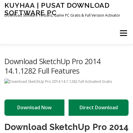
Skip
KUYHAA | PUSAT DOWNLOAD
to
SOFTWARE PC
content
Download Software Terbaru, Game PC Gratis & Full Version Activator
Menu
HOME
CATEGORIES
ABOUT US
Download SketchUp Pro 2014
14.1.1282 Full Features
OTHER PAGES
Download Now
Direct Download
Download SketchUp Pro 2014