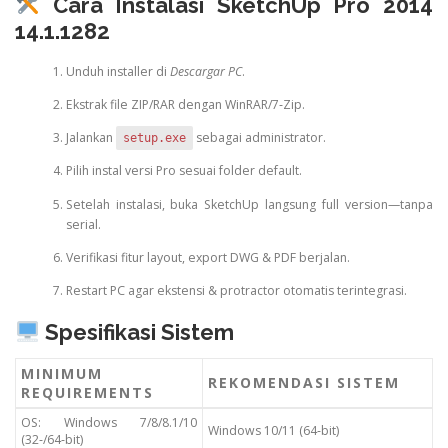
Cara Instalasi SketchUp Pro 2014
14.1.1282
Unduh installer di
Descargar PC
.
Ekstrak file ZIP/RAR dengan WinRAR/7‑Zip.
Jalankan
sebagai administrator.
setup.exe
Pilih instal versi Pro sesuai folder default.
Setelah instalasi, buka SketchUp langsung full version—tanpa
serial.
Verifikasi fitur layout, export DWG & PDF berjalan.
Restart PC agar ekstensi & protractor otomatis terintegrasi.
Spesifikasi Sistem
MINIMUM
REKOMENDASI SISTEM
REQUIREMENTS
OS: Windows 7/8/8.1/10
Windows 10/11 (64‑bit)
(32‑/64‑bit)