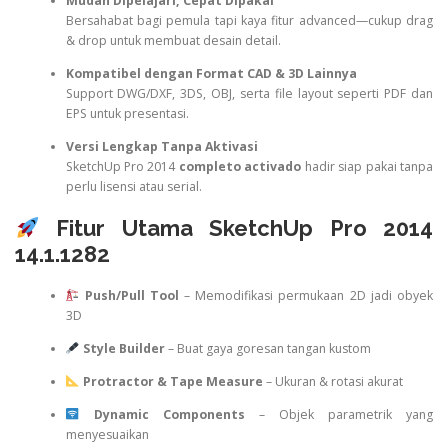
Mudah Dipelajari, Cepat Dipakai
Bersahabat bagi pemula tapi kaya fitur advanced—cukup drag
& drop untuk membuat desain detail.
Kompatibel dengan Format CAD & 3D Lainnya
Support DWG/DXF, 3DS, OBJ, serta file layout seperti PDF dan
EPS untuk presentasi.
Versi Lengkap Tanpa Aktivasi
SketchUp Pro 2014
completo activado
hadir siap pakai tanpa
perlu lisensi atau serial.
Fitur Utama SketchUp Pro 2014
14.1.1282
Push/Pull Tool
– Memodifikasi permukaan 2D jadi obyek
3D
Style Builder
– Buat gaya goresan tangan kustom
Protractor & Tape Measure
– Ukuran & rotasi akurat
Dynamic Components
– Objek parametrik yang
menyesuaikan