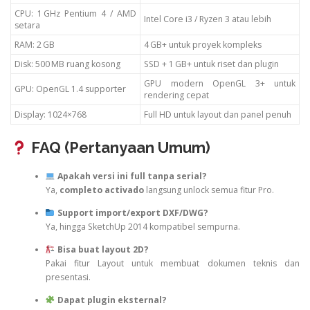
CPU: 1 GHz Pentium 4 / AMD
Intel Core i3 / Ryzen 3 atau lebih
setara
RAM: 2 GB
4 GB+ untuk proyek kompleks
Disk: 500 MB ruang kosong
SSD + 1 GB+ untuk riset dan plugin
GPU modern OpenGL 3+ untuk
GPU: OpenGL 1.4 supporter
rendering cepat
Display: 1024×768
Full HD untuk layout dan panel penuh
FAQ (Pertanyaan Umum)
Apakah versi ini full tanpa serial?
Ya,
completo activado
langsung unlock semua fitur Pro.
Support import/export DXF/DWG?
Ya, hingga SketchUp 2014 kompatibel sempurna.
Bisa buat layout 2D?
Pakai fitur Layout untuk membuat dokumen teknis dan
presentasi.
Dapat plugin eksternal?