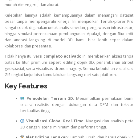
mudah dimengerti, dan akurat.
Kelebihan lainnya adalah kemampuannya dalam menangani dataset
besar tanpa mempengaruhi kinerja. Ini menjadikan TerraExplorer Pro
sangat cocok digunakan untuk analisis medan, pengawasan infrastruktur,
hingga simulasi perencanaan pembangunan. Apalagi, dengan fitur edit
dan anotasi langsung di model 3D, kamu bisa lebih cepat dalam
kolaborasi dan presentasi.
Tidak hanya itu, versi
completo activado
ini memberikan akses tanpa
batas ke fitur premium seperti editing objek 3D, penambahan atribut
geospasial, serta visualisasi drone imagery. Semua kebutuhan visualisasi
GIS tingkat lanjut bisa kamu lakukan langsung dari satu platform.
Key Features
Pemodelan Terrain 3D
: Menampilkan permukaan bumi
secara realistis dengan dukungan data DEM dan tekstur
berkualitas tinggi.
Visualisasi Global Real-Time
: Navigasi dan analisis peta
3D dengan latensi minimum dan performa tinggi.
Alat Editing Lengkap
: Tambah, ubah, dan hapus objek 3D