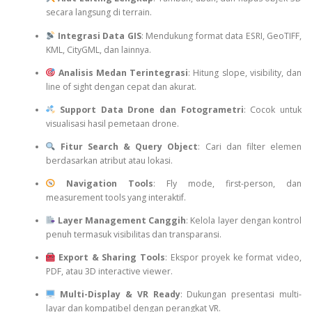
secara langsung di terrain.
Integrasi Data GIS
: Mendukung format data ESRI, GeoTIFF,
KML, CityGML, dan lainnya.
Analisis Medan Terintegrasi
: Hitung slope, visibility, dan
line of sight dengan cepat dan akurat.
Support Data Drone dan Fotogrametri
: Cocok untuk
visualisasi hasil pemetaan drone.
Fitur Search & Query Object
: Cari dan filter elemen
berdasarkan atribut atau lokasi.
Navigation Tools
: Fly mode, first-person, dan
measurement tools yang interaktif.
Layer Management Canggih
: Kelola layer dengan kontrol
penuh termasuk visibilitas dan transparansi.
Export & Sharing Tools
: Ekspor proyek ke format video,
PDF, atau 3D interactive viewer.
Multi-Display & VR Ready
: Dukungan presentasi multi-
layar dan kompatibel dengan perangkat VR.