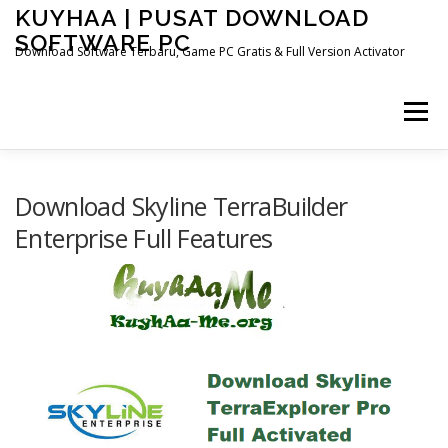
Skip
KUYHAA | PUSAT DOWNLOAD
to
SOFTWARE PC
content
Download Software Terbaru, Game PC Gratis & Full Version Activator
Menu
HOME
CATEGORIES
ABOUT US
Download Skyline TerraBuilder
Enterprise Full Features
OTHER PAGES