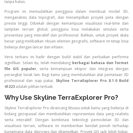
tanpa batas.
Program ini memudahkan pengguna dalam membuat model 3D,
menganalisis data topografi, dan menampilkan proyek peta dengan
presisi tinggi. Dibekali dengan kemampuan visualisasi real-time dan
tampilan terrain global, pengguna bisa melakukan simulasi serta
presentasi yang interaktif dan profesional. Bahkan, untuk proyek skala
besar yang melibatkan ribuan elemen geografis, software ini tetap bisa
bekerja dengan lancar dan efisien.
Versi terbaru ini hadir dengan build stabil dan perbaikan performa
signifikan. Selain itu, telah mendukung
berbagai bahasa dan format
file GIS populer
, serta kemampuan ekspor dan integrasi dengan
perangkat lunak lain. Bagi kamu yang membutuhkan alat pemetaan 3D
profesional dan siap pakai,
Skyline TerraExplorer Pro 8.1.0 Build
41223
adalah pilihan terbaik.
Why Use Skyline TerraExplorer Pro?
Skyline TerraExplorer Pro dirancang khusus untuk kamu yang bekerja di
bidang geospasial dan membutuhkan representasi data yang realistis
serta interaktif. Dengan kombinasi teknologi pemodelan 3D dan
visualisasi terrain, software ini memberikan kendali penuh terhadap
bagaimana data diproses dan ditampilkan. Proyek GIS jadi lebih hidup,