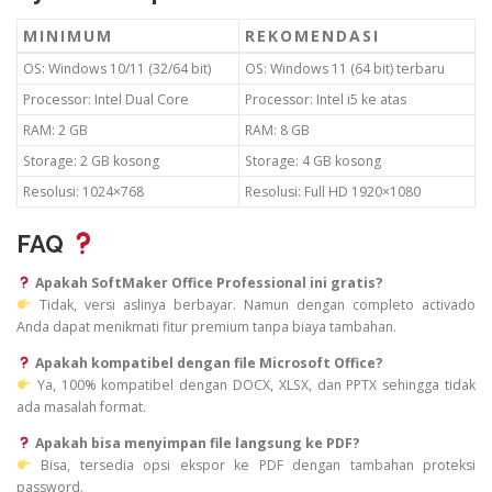
MINIMUM
REKOMENDASI
OS: Windows 10/11 (32/64 bit)
OS: Windows 11 (64 bit) terbaru
Processor: Intel Dual Core
Processor: Intel i5 ke atas
RAM: 2 GB
RAM: 8 GB
Storage: 2 GB kosong
Storage: 4 GB kosong
Resolusi: 1024×768
Resolusi: Full HD 1920×1080
FAQ
Apakah SoftMaker Office Professional ini gratis?
Tidak, versi aslinya berbayar. Namun dengan completo activado
Anda dapat menikmati fitur premium tanpa biaya tambahan.
Apakah kompatibel dengan file Microsoft Office?
Ya, 100% kompatibel dengan DOCX, XLSX, dan PPTX sehingga tidak
ada masalah format.
Apakah bisa menyimpan file langsung ke PDF?
Bisa, tersedia opsi ekspor ke PDF dengan tambahan proteksi
password.