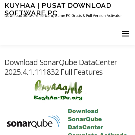
Skip
KUYHAA | PUSAT DOWNLOAD
to
SOFTWARE PC
content
Download Software Terbaru, Game PC Gratis & Full Version Activator
Menu
HOME
CATEGORIES
ABOUT US
Download SonarQube DataCenter
2025.4.1.111832 Full Features
OTHER PAGES