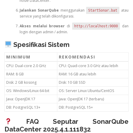
node DataCenter.
Jalankan SonarQube
menggunakan
atau
StartSonar.bat
service yang telah dikonfigurasi.
Akses melalui browser
di
dan
http://localhost:9000
login dengan admin / admin.
Spesifikasi Sistem
MINIMUM
REKOMENDASI
CPU: Dual-core 2.0 GHz
CPU: Quad-core 3.0 GHz atau lebih
RAM: 8 GB
RAM: 16 GB atau lebih
Disk: 2 GB kosong
Disk: 10 GB SSD
OS: Windows/Linux 64-bit
OS: Server Linux Ubuntu/CentOS
Java: OpenJDK 17
Java: OpenJDK 17 (terbaru)
DB: PostgreSQL 13+
DB: PostgreSQL 15+
FAQ Seputar SonarQube
DataCenter 2025.4.1.111832