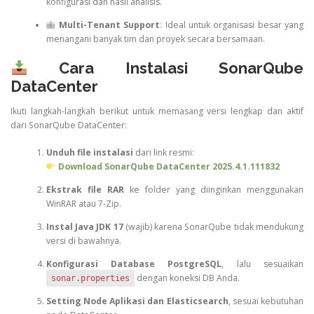
konfigurasi dan hasil analisis.
Multi-Tenant Support
: Ideal untuk organisasi besar yang
menangani banyak tim dan proyek secara bersamaan.
Cara Instalasi SonarQube
DataCenter
Ikuti langkah-langkah berikut untuk memasang versi lengkap dan aktif
dari SonarQube DataCenter:
Unduh file instalasi
dari link resmi:
Download SonarQube DataCenter 2025.4.1.111832
Ekstrak file RAR
ke folder yang diinginkan menggunakan
WinRAR atau 7-Zip.
Instal Java JDK 17
(wajib) karena SonarQube tidak mendukung
versi di bawahnya.
Konfigurasi Database PostgreSQL
, lalu sesuaikan
dengan koneksi DB Anda.
sonar.properties
Setting Node Aplikasi dan Elasticsearch
, sesuai kebutuhan