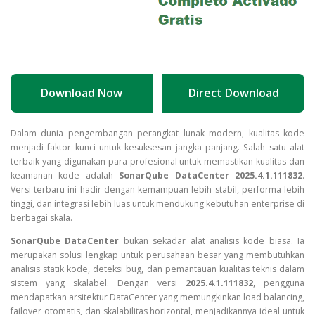
Download Now
Direct Download
Download SonarQube DataCente
Dalam dunia pengembangan perangkat lunak modern, kualitas kode
menjadi faktor kunci untuk kesuksesan jangka panjang. Salah satu alat
terbaik yang digunakan para profesional untuk memastikan kualitas dan
keamanan kode adalah
SonarQube DataCenter 2025.4.1.111832
.
Versi terbaru ini hadir dengan kemampuan lebih stabil, performa lebih
tinggi, dan integrasi lebih luas untuk mendukung kebutuhan enterprise di
berbagai skala.
SonarQube DataCenter
bukan sekadar alat analisis kode biasa. Ia
merupakan solusi lengkap untuk perusahaan besar yang membutuhkan
analisis statik kode, deteksi bug, dan pemantauan kualitas teknis dalam
sistem yang skalabel. Dengan versi
2025.4.1.111832
, pengguna
mendapatkan arsitektur DataCenter yang memungkinkan load balancing,
failover otomatis, dan skalabilitas horizontal, menjadikannya ideal untuk