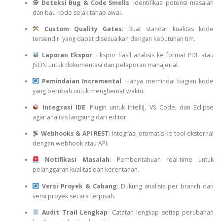
🕵️
Deteksi Bug & Code Smells
: Identifikasi potensi masalah
dan bau kode sejak tahap awal.
Custom Quality Gates
: Buat standar kualitas kode
tersendiri yang dapat disesuaikan dengan kebutuhan tim.
Laporan Ekspor
: Ekspor hasil analisis ke format PDF atau
JSON untuk dokumentasi dan pelaporan manajerial.
Pemindaian Incremental
: Hanya memindai bagian kode
yang berubah untuk menghemat waktu.
Integrasi IDE
: Plugin untuk IntelliJ, VS Code, dan Eclipse
agar analisis langsung dari editor.
Webhooks & API REST
: Integrasi otomatis ke tool eksternal
dengan webhook atau API.
Notifikasi Masalah
: Pemberitahuan real-time untuk
pelanggaran kualitas dan kerentanan.
Versi Proyek & Cabang
: Dukung analisis per branch dan
versi proyek secara terpisah.
Audit Trail Lengkap
: Catatan lengkap setiap perubahan