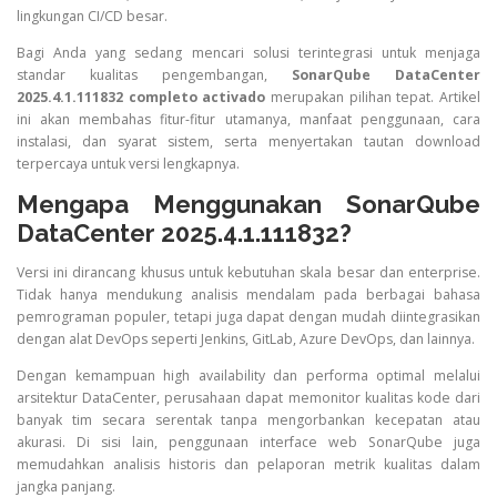
lingkungan CI/CD besar.
Bagi Anda yang sedang mencari solusi terintegrasi untuk menjaga
standar kualitas pengembangan,
SonarQube DataCenter
2025.4.1.111832 completo activado
merupakan pilihan tepat. Artikel
ini akan membahas fitur-fitur utamanya, manfaat penggunaan, cara
instalasi, dan syarat sistem, serta menyertakan tautan download
terpercaya untuk versi lengkapnya.
Mengapa Menggunakan SonarQube
DataCenter 2025.4.1.111832?
Versi ini dirancang khusus untuk kebutuhan skala besar dan enterprise.
Tidak hanya mendukung analisis mendalam pada berbagai bahasa
pemrograman populer, tetapi juga dapat dengan mudah diintegrasikan
dengan alat DevOps seperti Jenkins, GitLab, Azure DevOps, dan lainnya.
Dengan kemampuan high availability dan performa optimal melalui
arsitektur DataCenter, perusahaan dapat memonitor kualitas kode dari
banyak tim secara serentak tanpa mengorbankan kecepatan atau
akurasi. Di sisi lain, penggunaan interface web SonarQube juga
memudahkan analisis historis dan pelaporan metrik kualitas dalam
jangka panjang.