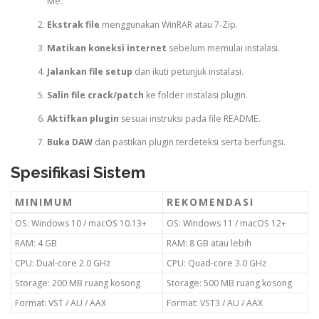
Me.
Ekstrak file
menggunakan WinRAR atau 7-Zip.
Matikan koneksi internet
sebelum memulai instalasi.
Jalankan file setup
dan ikuti petunjuk instalasi.
Salin file crack/patch
ke folder instalasi plugin.
Aktifkan plugin
sesuai instruksi pada file README.
Buka DAW
dan pastikan plugin terdeteksi serta berfungsi.
Spesifikasi Sistem
MINIMUM
REKOMENDASI
OS: Windows 10 / macOS 10.13+
OS: Windows 11 / macOS 12+
RAM: 4 GB
RAM: 8 GB atau lebih
CPU: Dual-core 2.0 GHz
CPU: Quad-core 3.0 GHz
Storage: 200 MB ruang kosong
Storage: 500 MB ruang kosong
Format: VST / AU / AAX
Format: VST3 / AU / AAX