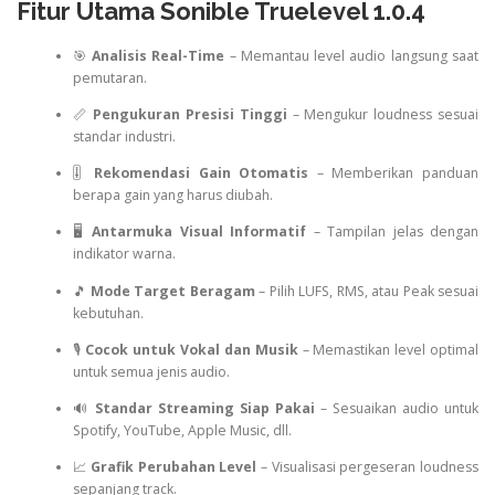
Fitur Utama Sonible Truelevel 1.0.4
🎯
Analisis Real-Time
– Memantau level audio langsung saat
pemutaran.
📏
Pengukuran Presisi Tinggi
– Mengukur loudness sesuai
standar industri.
🎚
Rekomendasi Gain Otomatis
– Memberikan panduan
berapa gain yang harus diubah.
🖥
Antarmuka Visual Informatif
– Tampilan jelas dengan
indikator warna.
🎵
Mode Target Beragam
– Pilih LUFS, RMS, atau Peak sesuai
kebutuhan.
🎙
Cocok untuk Vokal dan Musik
– Memastikan level optimal
untuk semua jenis audio.
🔊
Standar Streaming Siap Pakai
– Sesuaikan audio untuk
Spotify, YouTube, Apple Music, dll.
📈
Grafik Perubahan Level
– Visualisasi pergeseran loudness
sepanjang track.