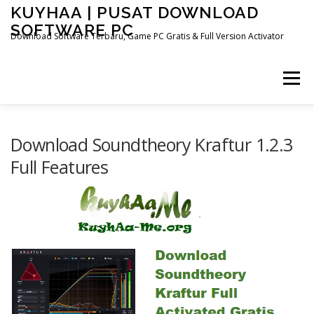
Skip
KUYHAA | PUSAT DOWNLOAD
to
SOFTWARE PC
content
Download Software Terbaru, Game PC Gratis & Full Version Activator
Menu
HOME
CATEGORIES
ABOUT US
Download Soundtheory Kraftur 1.2.3
Full Features
OTHER PAGES