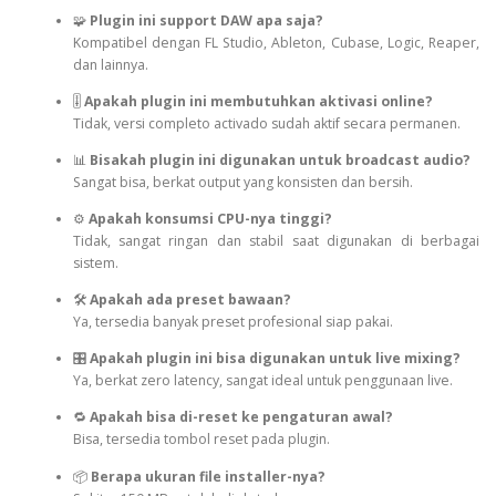
🧩
Plugin ini support DAW apa saja?
Kompatibel dengan FL Studio, Ableton, Cubase, Logic, Reaper,
dan lainnya.
🎚️
Apakah plugin ini membutuhkan aktivasi online?
Tidak, versi completo activado sudah aktif secara permanen.
📊
Bisakah plugin ini digunakan untuk broadcast audio?
Sangat bisa, berkat output yang konsisten dan bersih.
⚙️
Apakah konsumsi CPU-nya tinggi?
Tidak, sangat ringan dan stabil saat digunakan di berbagai
sistem.
🛠️
Apakah ada preset bawaan?
Ya, tersedia banyak preset profesional siap pakai.
🎛️
Apakah plugin ini bisa digunakan untuk live mixing?
Ya, berkat zero latency, sangat ideal untuk penggunaan live.
🔁
Apakah bisa di-reset ke pengaturan awal?
Bisa, tersedia tombol reset pada plugin.
📦
Berapa ukuran file installer-nya?