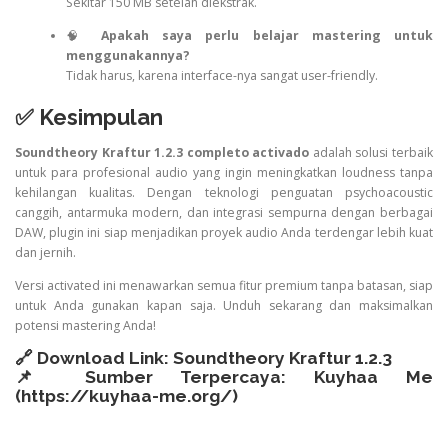
Sekitar 150 MB setelah diekstrak.
🧠
Apakah saya perlu belajar mastering untuk
menggunakannya?
Tidak harus, karena interface-nya sangat user-friendly.
✅ Kesimpulan
Soundtheory Kraftur 1.2.3 completo activado
adalah solusi terbaik
untuk para profesional audio yang ingin meningkatkan loudness tanpa
kehilangan kualitas. Dengan teknologi penguatan psychoacoustic
canggih, antarmuka modern, dan integrasi sempurna dengan berbagai
DAW, plugin ini siap menjadikan proyek audio Anda terdengar lebih kuat
dan jernih.
Versi activated ini menawarkan semua fitur premium tanpa batasan, siap
untuk Anda gunakan kapan saja. Unduh sekarang dan maksimalkan
potensi mastering Anda!
🔗 Download Link:
Soundtheory Kraftur 1.2.3
📌 Sumber Terpercaya: Kuyhaa Me
(
https://kuyhaa-me.org/
)