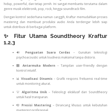
hidup, powerful, dan tetap jernih. Ini sangat membantu terutama dalam
genre musik elektronik, pop, rock, hingga soundtrack film.
Dengan kontrol sederhana namun canggih, Kraftur memudahkan proses
mastering dan membuat produksi audio Anda terdengar lebih siap
untuk distribusi di berbagai platform.
✨ Fitur Utama Soundtheory Kraftur
1.2.3
🔊
Penguatan Suara Cerdas
– Gunakan teknologi
psychoacoustic untuk loudness maksimal tanpa distorsi.
🎛️
Antarmuka Modern
– Tampilan user-friendly dengan
kontrol intuitif.
📊
Visualisasi Dinamis
– Grafik respons frekuensi real-time
untuk monitoring akurat.
💡
Algoritma Unik
– Teknologi eksklusif dari Soundtheory
untuk hasil transparan.
🎼
Presisi Mastering
– Dirancang khusus untuk kebutuhan
mastering profesional.