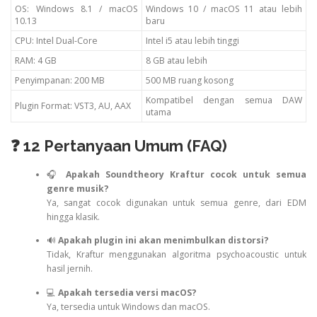
OS: Windows 8.1 / macOS
Windows 10 / macOS 11 atau lebih
10.13
baru
CPU: Intel Dual-Core
Intel i5 atau lebih tinggi
RAM: 4 GB
8 GB atau lebih
Penyimpanan: 200 MB
500 MB ruang kosong
Kompatibel dengan semua DAW
Plugin Format: VST3, AU, AAX
utama
❓ 12 Pertanyaan Umum (FAQ)
🎧
Apakah Soundtheory Kraftur cocok untuk semua
genre musik?
Ya, sangat cocok digunakan untuk semua genre, dari EDM
hingga klasik.
🔊
Apakah plugin ini akan menimbulkan distorsi?
Tidak, Kraftur menggunakan algoritma psychoacoustic untuk
hasil jernih.
💻
Apakah tersedia versi macOS?
Ya, tersedia untuk Windows dan macOS.