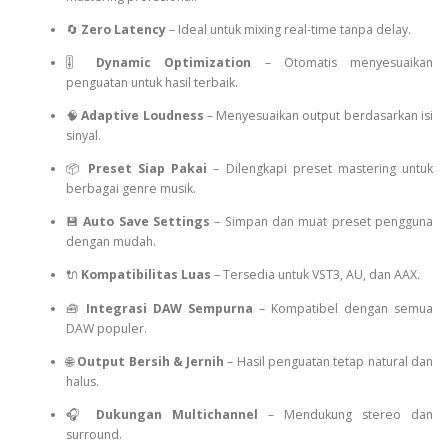
🔄
Zero Latency
– Ideal untuk mixing real-time tanpa delay.
🎚️
Dynamic Optimization
– Otomatis menyesuaikan
penguatan untuk hasil terbaik.
🧠
Adaptive Loudness
– Menyesuaikan output berdasarkan isi
sinyal.
📦
Preset Siap Pakai
– Dilengkapi preset mastering untuk
berbagai genre musik.
💾
Auto Save Settings
– Simpan dan muat preset pengguna
dengan mudah.
🔌
Kompatibilitas Luas
– Tersedia untuk VST3, AU, dan AAX.
🧰
Integrasi DAW Sempurna
– Kompatibel dengan semua
DAW populer.
🌐
Output Bersih & Jernih
– Hasil penguatan tetap natural dan
halus.
🎧
Dukungan Multichannel
– Mendukung stereo dan
surround.