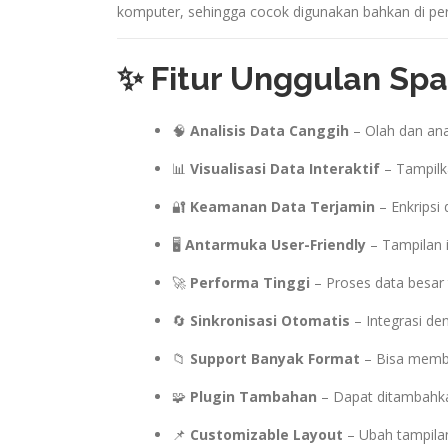
komputer, sehingga cocok digunakan bahkan di per
✨ Fitur Unggulan Spa
🧠
Analisis Data Canggih
– Olah dan anal
📊
Visualisasi Data Interaktif
– Tampilk
🔐
Keamanan Data Terjamin
– Enkripsi 
🖥️
Antarmuka User-Friendly
– Tampilan 
🚀
Performa Tinggi
– Proses data besar 
🔄
Sinkronisasi Otomatis
– Integrasi de
📁
Support Banyak Format
– Bisa memba
🧩
Plugin Tambahan
– Dapat ditambahkan
📌
Customizable Layout
– Ubah tampila