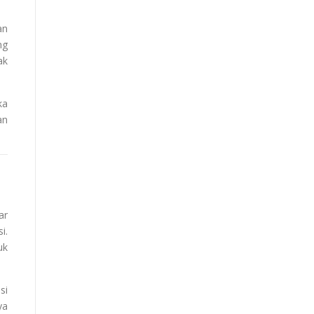
an
ng
ak
ka
an
ar
i.
uk
si
ya