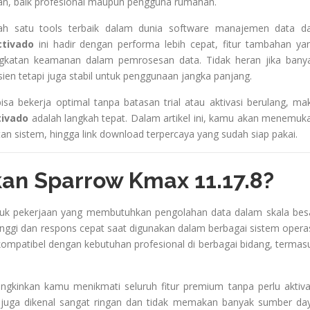
gan, baik profesional maupun pengguna rumahan.
ah satu tools terbaik dalam dunia software manajemen data d
ctivado
ini hadir dengan performa lebih cepat, fitur tambahan ya
ingkatan keamanan dalam pemrosesan data. Tidak heran jika bany
sien tetapi juga stabil untuk penggunaan jangka panjang.
a bekerja optimal tanpa batasan trial atau aktivasi berulang, ma
tivado
adalah langkah tepat. Dalam artikel ini, kamu akan menemuk
atan sistem, hingga link download terpercaya yang sudah siap pakai.
n Sparrow Kmax 11.17.8?
tuk pekerjaan yang membutuhkan pengolahan data dalam skala bes
tinggi dan respons cepat saat digunakan dalam berbagai sistem operas
r kompatibel dengan kebutuhan profesional di berbagai bidang, termas
ungkinkan kamu menikmati seluruh fitur premium tanpa perlu aktiva
 juga dikenal sangat ringan dan tidak memakan banyak sumber da