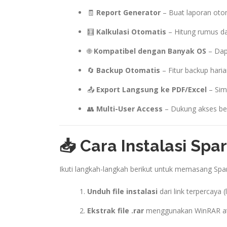
🧾
Report Generator
– Buat laporan otom
🧮
Kalkulasi Otomatis
– Hitung rumus dan
🌐
Kompatibel dengan Banyak OS
– Dap
🔄
Backup Otomatis
– Fitur backup hari
📤
Export Langsung ke PDF/Excel
– Simp
👥
Multi-User Access
– Dukung akses ber
📥 Cara Instalasi Spa
Ikuti langkah-langkah berikut untuk memasang S
Unduh file instalasi
dari link terpercaya (l
Ekstrak file .rar
menggunakan WinRAR at