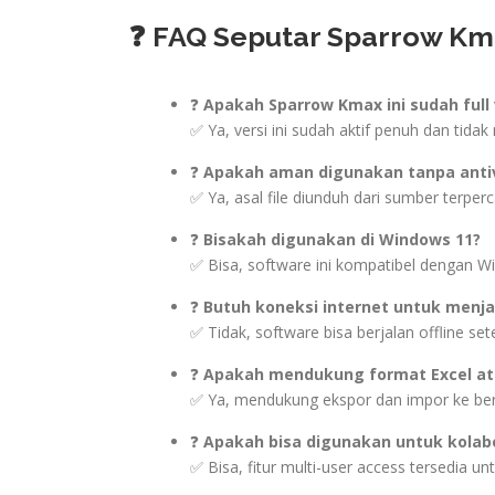
❓ FAQ Seputar Sparrow Kma
❓
Apakah Sparrow Kmax ini sudah full 
✅ Ya, versi ini sudah aktif penuh dan tid
❓
Apakah aman digunakan tanpa antiv
✅ Ya, asal file diunduh dari sumber terper
❓
Bisakah digunakan di Windows 11?
✅ Bisa, software ini kompatibel dengan Wi
❓
Butuh koneksi internet untuk menj
✅ Tidak, software bisa berjalan offline sete
❓
Apakah mendukung format Excel at
✅ Ya, mendukung ekspor dan impor ke ber
❓
Apakah bisa digunakan untuk kolabo
✅ Bisa, fitur multi-user access tersedia unt