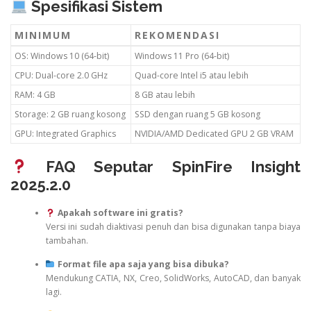
Spesifikasi Sistem
MINIMUM
REKOMENDASI
OS: Windows 10 (64-bit)
Windows 11 Pro (64-bit)
CPU: Dual-core 2.0 GHz
Quad-core Intel i5 atau lebih
RAM: 4 GB
8 GB atau lebih
Storage: 2 GB ruang kosong
SSD dengan ruang 5 GB kosong
GPU: Integrated Graphics
NVIDIA/AMD Dedicated GPU 2 GB VRAM
FAQ Seputar SpinFire Insight
2025.2.0
Apakah software ini gratis?
Versi ini sudah diaktivasi penuh dan bisa digunakan tanpa biaya
tambahan.
Format file apa saja yang bisa dibuka?
Mendukung CATIA, NX, Creo, SolidWorks, AutoCAD, dan banyak
lagi.