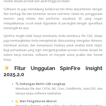
review desain produk dari awal hingga produksi.
Software ini juga mendukung kolaborasi tim lintas departemen dengan
fitur berbagi file dan komentar secara real-time. Selain itu, penggunaan
memori yang efisien dan performa visualisasi 3D yang ringan
menjadikannya cocok untuk digunakan di perangkat dengan spesifikasi
menengah ke atas.
SpinFire Insight tidak hanya membantu Anda membaca file CAD, tetapi
juga memungkinkan Anda mengekstrak data penting, mengukur dimensi,
membuat anotasi, dan menyimpan hasilnya untuk analisis lebih lanjut.
Bagi perusahaan yang ingin mengintegrasikan proses review desain ke
sistem kerja mereka, software ini menjadi solusi praktis dan hemat
biaya.
Fitur Unggulan SpinFire Insight
2025.2.0
Dukungan Multi-CAD Lengkap
Membuka file dari CATIA, NX, Creo, SolidWorks, AutoCAD, dan
lainnya tanpa software tambahan.
Alat Pengukuran Akurat
Mengukur dimensi, sudut, radius, dan volume dengan ketelitian