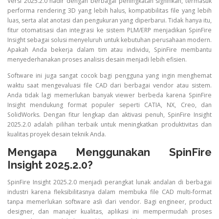
Versi 2025.2.0 hadir dengan berbagai peningkatan signifikan, termasuk
performa rendering 3D yang lebih halus, kompatibilitas file yang lebih
luas, serta alat anotasi dan pengukuran yang diperbarui. Tidak hanya itu,
fitur otomatisasi dan integrasi ke sistem PLM/ERP menjadikan SpinFire
Insight sebagai solusi menyeluruh untuk kebutuhan perusahaan modern.
Apakah Anda bekerja dalam tim atau individu, SpinFire membantu
menyederhanakan proses analisis desain menjadi lebih efisien.
Software ini juga sangat cocok bagi pengguna yang ingin menghemat
waktu saat mengevaluasi file CAD dari berbagai vendor atau sistem.
Anda tidak lagi memerlukan banyak viewer berbeda karena SpinFire
Insight mendukung format populer seperti CATIA, NX, Creo, dan
SolidWorks. Dengan fitur lengkap dan aktivasi penuh, SpinFire Insight
2025.2.0 adalah pilihan terbaik untuk meningkatkan produktivitas dan
kualitas proyek desain teknik Anda.
Mengapa Menggunakan SpinFire
Insight 2025.2.0?
SpinFire Insight 2025.2.0 menjadi perangkat lunak andalan di berbagai
industri karena fleksibilitasnya dalam membuka file CAD multi-format
tanpa memerlukan software asli dari vendor. Bagi engineer, product
designer, dan manajer kualitas, aplikasi ini mempermudah proses