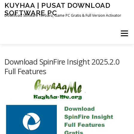
Skip
KUYHAA | PUSAT DOWNLOAD
to
SOFTWARE PC
content
Download Software Terbaru, Game PC Gratis & Full Version Activator
Menu
HOME
CATEGORIES
ABOUT US
Download SpinFire Insight 2025.2.0
Full Features
OTHER PAGES