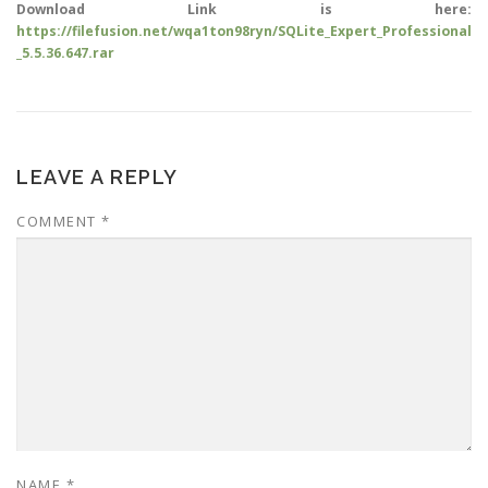
Download Link is here:
https://filefusion.net/wqa1ton98ryn/SQLite_Expert_Professional
_5.5.36.647.rar
LEAVE A REPLY
COMMENT
*
NAME
*