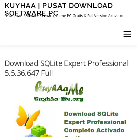
Skip
KUYHAA | PUSAT DOWNLOAD
to
SOFTWARE PC
content
Download Software Terbaru, Game PC Gratis & Full Version Activator
Menu
HOME
CATEGORIES
ABOUT US
Download SQLite Expert Professional
5.5.36.647 Full
OTHER PAGES