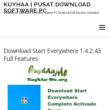
Skip
KUYHAA | PUSAT DOWNLOAD
to
SOFTWARE PC
content
Download Software Terbaru, Game PC Gratis & Full Version Activator
Menu
HOME
CATEGORIES
ABOUT US
Download Start Everywhere 1.4.2.43
Full Features
OTHER PAGES