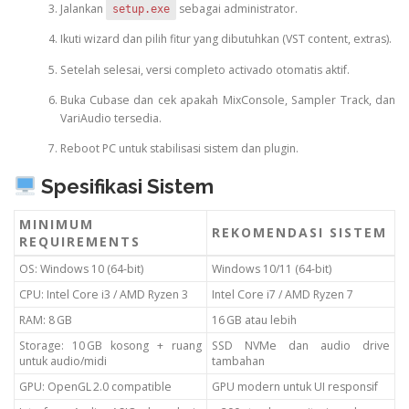
Jalankan
sebagai administrator.
setup.exe
Ikuti wizard dan pilih fitur yang dibutuhkan (VST content, extras).
Setelah selesai, versi completo activado otomatis aktif.
Buka Cubase dan cek apakah MixConsole, Sampler Track, dan
VariAudio tersedia.
Reboot PC untuk stabilisasi sistem dan plugin.
Spesifikasi Sistem
MINIMUM
REKOMENDASI SISTEM
REQUIREMENTS
OS: Windows 10 (64-bit)
Windows 10/11 (64-bit)
CPU: Intel Core i3 / AMD Ryzen 3
Intel Core i7 / AMD Ryzen 7
RAM: 8 GB
16 GB atau lebih
Storage: 10 GB kosong + ruang
SSD NVMe dan audio drive
untuk audio/midi
tambahan
GPU: OpenGL 2.0 compatible
GPU modern untuk UI responsif