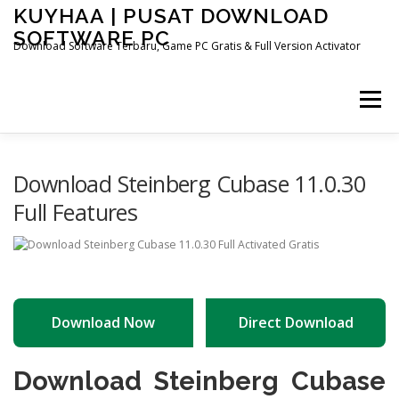
Skip
KUYHAA | PUSAT DOWNLOAD
to
SOFTWARE PC
content
Download Software Terbaru, Game PC Gratis & Full Version Activator
Menu
HOME
CATEGORIES
ABOUT US
Download Steinberg Cubase 11.0.30
Full Features
OTHER PAGES
Download Now
Direct Download
Download Steinberg Cubase