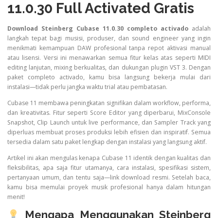
11.0.30 Full Activated Gratis
Download Steinberg Cubase 11.0.30 completo activado
adalah
langkah tepat bagi musisi, produser, dan sound engineer yang ingin
menikmati kemampuan DAW profesional tanpa repot aktivasi manual
atau lisensi. Versi ini menawarkan semua fitur kelas atas seperti MIDI
editing lanjutan, mixing berkualitas, dan dukungan plugin VST 3. Dengan
paket completo activado, kamu bisa langsung bekerja mulai dari
instalasi—tidak perlu jangka waktu trial atau pembatasan.
Cubase 11 membawa peningkatan signifikan dalam workflow, performa,
dan kreativitas. Fitur seperti Score Editor yang diperbarui, MixConsole
Snapshot, Clip Launch untuk live performance, dan Sampler Track yang
diperluas membuat proses produksi lebih efisien dan inspiratif. Semua
tersedia dalam satu paket lengkap dengan instalasi yang langsung aktif.
Artikel ini akan mengulas kenapa Cubase 11 identik dengan kualitas dan
fleksibilitas, apa saja fitur utamanya, cara instalasi, spesifikasi sistem,
pertanyaan umum, dan tentu saja—link download resmi. Setelah baca,
kamu bisa memulai proyek musik profesional hanya dalam hitungan
menit!
Mengapa Menggunakan Steinberg