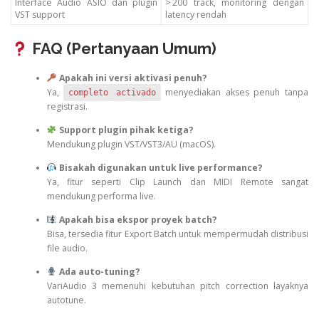
Interface Audio ASIO dan plugin
> 200 track, monitoring dengan
VST support
latency rendah
FAQ (Pertanyaan Umum)
Apakah ini versi aktivasi penuh?
Ya,
menyediakan akses penuh tanpa
completo activado
registrasi.
Support plugin pihak ketiga?
Mendukung plugin VST/VST3/AU (macOS).
Bisakah digunakan untuk live performance?
Ya, fitur seperti Clip Launch dan MIDI Remote sangat
mendukung performa live.
Apakah bisa ekspor proyek batch?
Bisa, tersedia fitur Export Batch untuk mempermudah distribusi
file audio.
Ada auto-tuning?
VariAudio 3 memenuhi kebutuhan pitch correction layaknya
autotune.