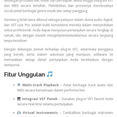
tantangan produksi live, mulai dari persiapan setlist hingga integrasi VST
dan MIDI secara simultan. Fleksibilitas dan presisinya membuatnya
cocok untuk berbagai genre musik dan setup panggung.
Steinberg telah lama dikenal sebagai pelopor dalam dunia audio digital,
dan VST Live Pro adalah bukti konsistensi mereka dalam menyediakan
solusi profesional. Anda dapat menyusun pertunjukan secara lengkap di
rumah, lalu dengan mudah mengimplementasikannya secara langsung
tanpa kesulitan.
Dengan dukungan penuh terhadap plug-in VST, antarmuka pengguna
yang bersih, serta sistem automasi yang mumpuni, software ini
memastikan setiap detail pertunjukan Anda tereksekusi dengan
sempurna.
Fitur Unggulan
Multi-track Playback
– Putar berbagai track audio dan
MIDI secara bersamaan dalam performa live.
Integrasi VST Penuh
– Gunakan plug-in VST favorit Anda
secara real-time selama pertunjukan.
Virtual Instruments
– Tambahkan berbagai instrumen