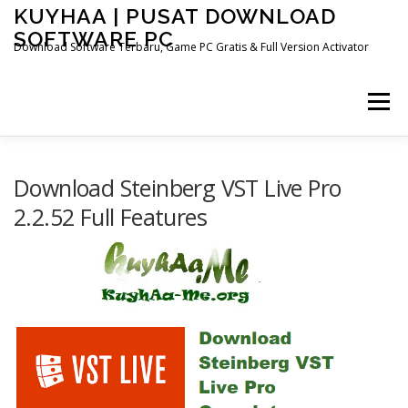
Skip
KUYHAA | PUSAT DOWNLOAD
to
SOFTWARE PC
content
Download Software Terbaru, Game PC Gratis & Full Version Activator
Menu
HOME
CATEGORIES
ABOUT US
Download Steinberg VST Live Pro
2.2.52 Full Features
OTHER PAGES