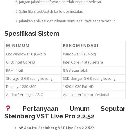
Jangan jalankan software setelah instalasi selesai.
Salin file crack/patch ke folder instalasi.
Jalankan aplikasi dan nikmati semua fiturnya secara penuh.
Spesifikasi Sistem
MINIMUM
REKOMENDASI
OS: Windows 10 (64-bit)
Windows 11 (64-bit)
CPU: Intel Core i3
Intel Core i7 atau setara
RAM: 4 GB
8 GB atau lebih
Storage: 2 GB ruang kosong
SSD dengan 5 GB ruang kosong
Display: 1280×800
1920×1080 Full HD
Audio: Perangkat ASIO
Audio interface profesional
Pertanyaan Umum Seputar
Steinberg VST Live Pro 2.2.52
Apa itu Steinberg VST Live Pro 2.2.52?