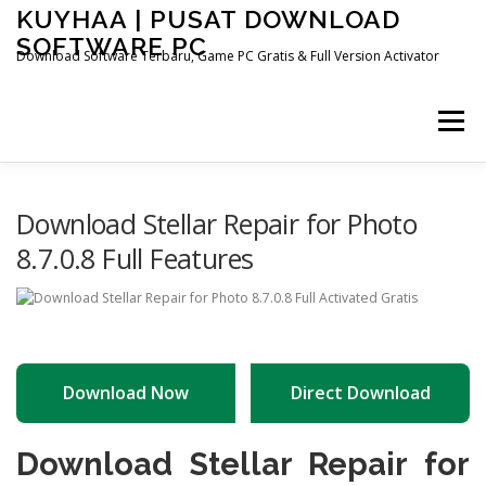
Skip
KUYHAA | PUSAT DOWNLOAD
to
SOFTWARE PC
content
Download Software Terbaru, Game PC Gratis & Full Version Activator
Menu
HOME
CATEGORIES
ABOUT US
Download Stellar Repair for Photo
8.7.0.8 Full Features
OTHER PAGES
Download Now
Direct Download
Download Stellar Repair for