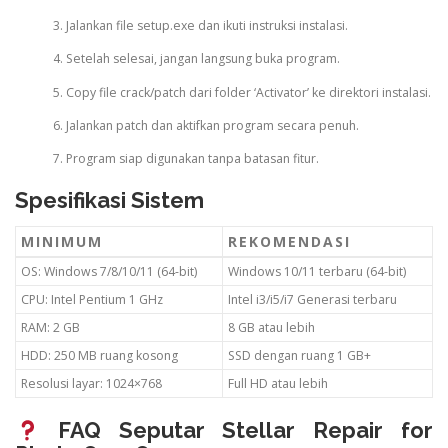
Jalankan file setup.exe dan ikuti instruksi instalasi.
Setelah selesai, jangan langsung buka program.
Copy file crack/patch dari folder ‘Activator’ ke direktori instalasi.
Jalankan patch dan aktifkan program secara penuh.
Program siap digunakan tanpa batasan fitur.
Spesifikasi Sistem
MINIMUM
REKOMENDASI
OS: Windows 7/8/10/11 (64-bit)
Windows 10/11 terbaru (64-bit)
CPU: Intel Pentium 1 GHz
Intel i3/i5/i7 Generasi terbaru
RAM: 2 GB
8 GB atau lebih
HDD: 250 MB ruang kosong
SSD dengan ruang 1 GB+
Resolusi layar: 1024×768
Full HD atau lebih
FAQ Seputar Stellar Repair for