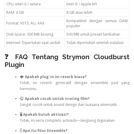
CPU: Intel i3 / setara
Intel i5 / Apple M1
RAM: 4 GB
8 GB atau lebih
Kompatibel dengan semua DAW
Format: VST3, AU, AAX
populer
Disk Space: 300 MB kosong
500 MB untuk preset tambahan
Internet: Diperlukan saat unduh
Tidak diperlukan setelah instalasi
❓ FAQ Tentang Strymon Cloudburst
Plugin
🌩️
Apakah plug-in ini reverb biasa?
Tidak, ini reverb generatif dengan ensemble pad yang
harmonis.
🎧
Apakah cocok untuk scoring film?
Sangat cocok untuk sound design dan suasana sinematik.
🖥️
Apakah butuh aktivasi?
Tidak, ini versi completo activado—langsung digunakan.
🎚️
Apa itu fitur Ensemble?