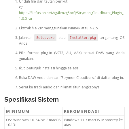
Unduh file dari tautan berikut:
👉
https://filefusion.net/vg4kmzg5oxfj/Strymon_Cloudburst_Plugin_
1.0.0.rar
Ekstrak file ZIP menggunakan WinRAR atau 7-Zip.
Jalankan
atau
tergantung OS
Setup.exe
Installer.pkg
Anda.
Pilih format plug-in (VST3, AU, AAX) sesuai DAW yang Anda
gunakan.
Ikuti petunjuk instalasi hingga selesai.
Buka DAW Anda dan cari “Strymon Cloudburst” di daftar plug-in.
Seret ke track audio dan nikmati fitur lengkapnya!
Spesifikasi Sistem
MINIMUM
REKOMENDASI
OS: Windows 10 64-bit / macOS
Windows 11 / macOS Monterey ke
10.13+
atas