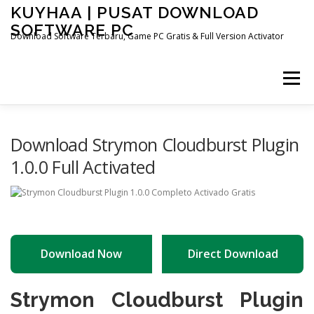
Skip
KUYHAA | PUSAT DOWNLOAD
to
SOFTWARE PC
content
Download Software Terbaru, Game PC Gratis & Full Version Activator
Menu
HOME
CATEGORIES
ABOUT US
Download Strymon Cloudburst Plugin
1.0.0 Full Activated
OTHER PAGES
Download Now
Direct Download
Strymon Cloudburst Plugin