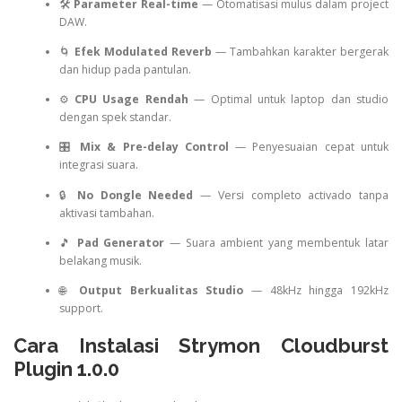
🛠️
Parameter Real-time
— Otomatisasi mulus dalam project
DAW.
🌀
Efek Modulated Reverb
— Tambahkan karakter bergerak
dan hidup pada pantulan.
⚙️
CPU Usage Rendah
— Optimal untuk laptop dan studio
dengan spek standar.
🎛️
Mix & Pre-delay Control
— Penyesuaian cepat untuk
integrasi suara.
🔒
No Dongle Needed
— Versi completo activado tanpa
aktivasi tambahan.
🎵
Pad Generator
— Suara ambient yang membentuk latar
belakang musik.
🌐
Output Berkualitas Studio
— 48kHz hingga 192kHz
support.
Cara Instalasi Strymon Cloudburst
Plugin 1.0.0