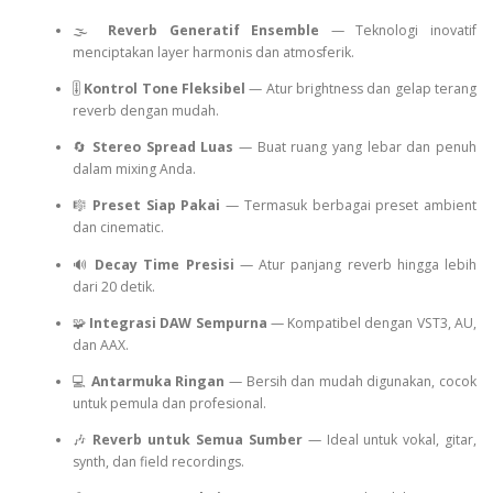
🌫️
Reverb Generatif Ensemble
— Teknologi inovatif
menciptakan layer harmonis dan atmosferik.
🎚️
Kontrol Tone Fleksibel
— Atur brightness dan gelap terang
reverb dengan mudah.
🔄
Stereo Spread Luas
— Buat ruang yang lebar dan penuh
dalam mixing Anda.
🎼
Preset Siap Pakai
— Termasuk berbagai preset ambient
dan cinematic.
🔊
Decay Time Presisi
— Atur panjang reverb hingga lebih
dari 20 detik.
🧩
Integrasi DAW Sempurna
— Kompatibel dengan VST3, AU,
dan AAX.
💻
Antarmuka Ringan
— Bersih dan mudah digunakan, cocok
untuk pemula dan profesional.
🎶
Reverb untuk Semua Sumber
— Ideal untuk vokal, gitar,
synth, dan field recordings.