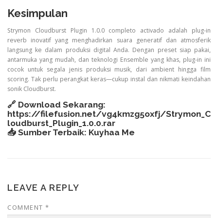
Kesimpulan
Strymon Cloudburst Plugin 1.0.0 completo activado adalah plug-in
reverb inovatif yang menghadirkan suara generatif dan atmosferik
langsung ke dalam produksi digital Anda. Dengan preset siap pakai,
antarmuka yang mudah, dan teknologi Ensemble yang khas, plug-in ini
cocok untuk segala jenis produksi musik, dari ambient hingga film
scoring. Tak perlu perangkat keras—cukup instal dan nikmati keindahan
sonik Cloudburst.
🔗 Download Sekarang:
https://filefusion.net/vg4kmzg5oxfj/Strymon_C
loudburst_Plugin_1.0.0.rar
📥 Sumber Terbaik:
Kuyhaa Me
LEAVE A REPLY
COMMENT
*