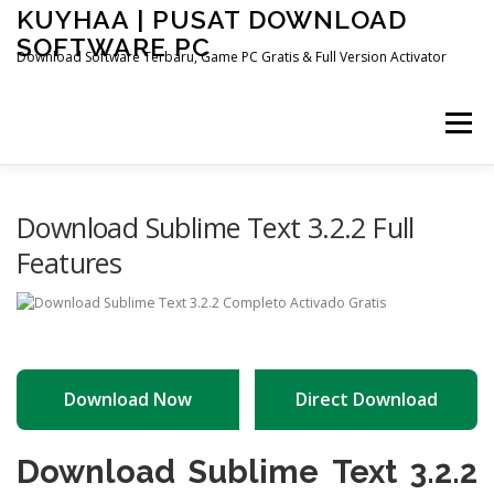
Skip
KUYHAA | PUSAT DOWNLOAD
to
SOFTWARE PC
content
Download Software Terbaru, Game PC Gratis & Full Version Activator
Menu
HOME
CATEGORIES
ABOUT US
Download Sublime Text 3.2.2 Full
Features
OTHER PAGES
Download Now
Direct Download
Download Sublime Text 3.2.2