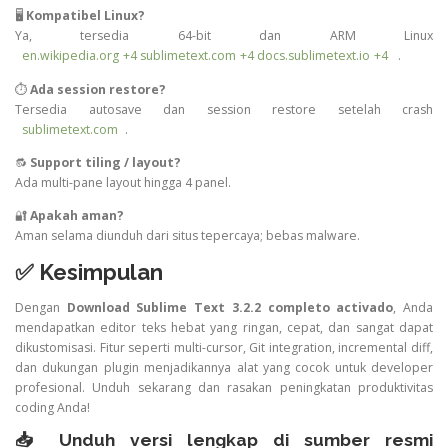
🖥️
Kompatibel Linux?
Ya, tersedia 64-bit dan ARM Linux
en.wikipedia.org
+4
sublimetext.com
+4
docs.sublimetext.io
+4
.
⏱️
Ada session restore?
Tersedia autosave dan session restore setelah crash
sublimetext.com
.
🔂
Support tiling / layout?
Ada multi-pane layout hingga 4 panel.
🔐
Apakah aman?
Aman selama diunduh dari situs tepercaya; bebas malware.
✅
Kesimpulan
Dengan
Download Sublime Text 3.2.2 completo activado
, Anda
mendapatkan editor teks hebat yang ringan, cepat, dan sangat dapat
dikustomisasi. Fitur seperti multi-cursor, Git integration, incremental diff,
dan dukungan plugin menjadikannya alat yang cocok untuk developer
profesional. Unduh sekarang dan rasakan peningkatan produktivitas
coding Anda!
📥 Unduh versi lengkap di sumber resmi