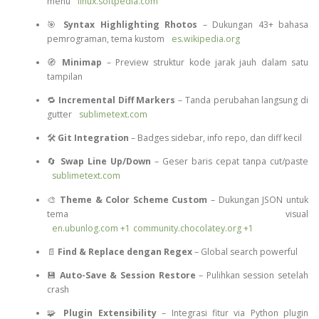
menu
linux.softpedia.com
🎯
Syntax Highlighting Rhotos
– Dukungan 43+ bahasa
pemrograman, tema kustom
es.wikipedia.org
🧭
Minimap
– Preview struktur kode jarak jauh dalam satu
tampilan
🔁
Incremental Diff Markers
– Tanda perubahan langsung di
gutter
sublimetext.com
🛠️
Git Integration
– Badges sidebar, info repo, dan diff kecil
🔄
Swap Line Up/Down
– Geser baris cepat tanpa cut/paste
sublimetext.com
🎨
Theme & Color Scheme Custom
– Dukungan JSON untuk
tema visual
en.ubunlog.com
+1
community.chocolatey.org
+1
📄
Find & Replace dengan Regex
– Global search powerful
💾
Auto-Save & Session Restore
– Pulihkan session setelah
crash
🧩
Plugin Extensibility
– Integrasi fitur via Python plugin