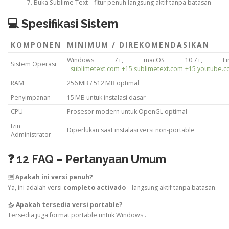
Buka Sublime Text—fitur penuh langsung aktif tanpa batasan
💻 Spesifikasi Sistem
KOMPONEN
MINIMUM / DIREKOMENDASIKAN
Windows 7+, macOS 10.7+, Linux
Sistem Operasi
sublimetext.com
+15
sublimetext.com
+15
youtube.
RAM
256 MB / 512 MB optimal
Penyimpanan
15 MB untuk instalasi dasar
CPU
Prosesor modern untuk OpenGL optimal
Izin
Diperlukan saat instalasi versi non-portable
Administrator
❓ 12 FAQ – Pertanyaan Umum
🆓
Apakah ini versi penuh?
Ya, ini adalah versi
completo activado
—langsung aktif tanpa batasan.
📥
Apakah tersedia versi portable?
Tersedia juga format portable untuk Windows
.