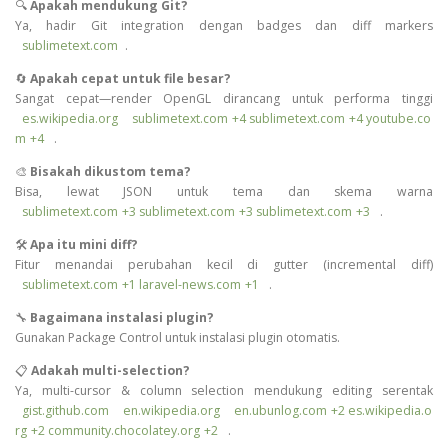
🔍
Apakah mendukung Git?
Ya, hadir Git integration dengan badges dan diff markers
sublimetext.com
.
🔄
Apakah cepat untuk file besar?
Sangat cepat—render OpenGL dirancang untuk performa tinggi
es.wikipedia.org
sublimetext.com
+4
sublimetext.com
+4
youtube.co
m
+4
.
🎨
Bisakah dikustom tema?
Bisa, lewat JSON untuk tema dan skema warna
sublimetext.com
+3
sublimetext.com
+3
sublimetext.com
+3
.
🛠️
Apa itu mini diff?
Fitur menandai perubahan kecil di gutter (incremental diff)
sublimetext.com
+1
laravel-news.com
+1
.
🔧
Bagaimana instalasi plugin?
Gunakan Package Control untuk instalasi plugin otomatis.
📋
Adakah multi-selection?
Ya, multi-cursor & column selection mendukung editing serentak
gist.github.com
en.wikipedia.org
en.ubunlog.com
+2
es.wikipedia.o
rg
+2
community.chocolatey.org
+2
.