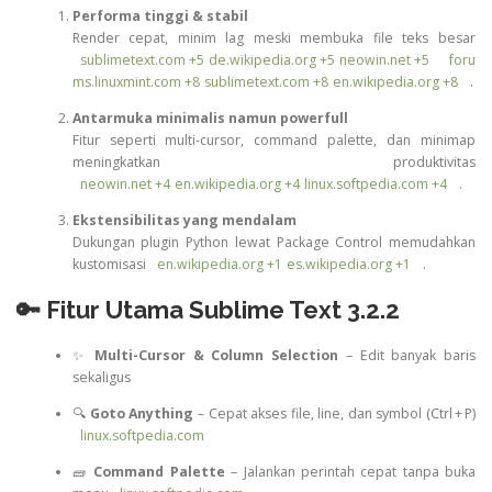
Performa tinggi & stabil
Render cepat, minim lag meski membuka file teks besar
sublimetext.com
+5
de.wikipedia.org
+5
neowin.net
+5
foru
ms.linuxmint.com
+8
sublimetext.com
+8
en.wikipedia.org
+8
.
Antarmuka minimalis namun powerfull
Fitur seperti multi-cursor, command palette, dan minimap
meningkatkan produktivitas
neowin.net
+4
en.wikipedia.org
+4
linux.softpedia.com
+4
.
Ekstensibilitas yang mendalam
Dukungan plugin Python lewat Package Control memudahkan
kustomisasi
en.wikipedia.org
+1
es.wikipedia.org
+1
.
🔑 Fitur Utama Sublime Text 3.2.2
✨
Multi-Cursor & Column Selection
– Edit banyak baris
sekaligus
🔍
Goto Anything
– Cepat akses file, line, dan symbol (Ctrl + P)
linux.softpedia.com
🧱
Command Palette
– Jalankan perintah cepat tanpa buka