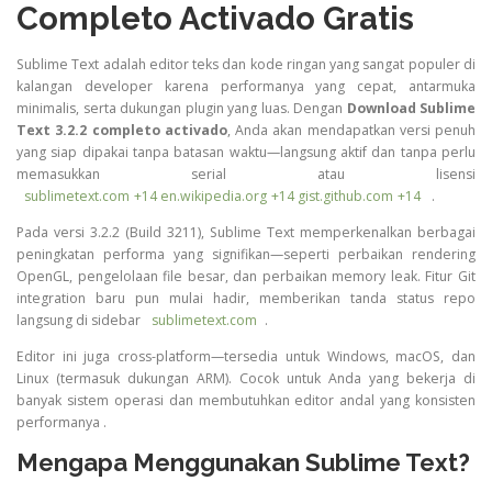
Completo Activado Gratis
Sublime Text adalah editor teks dan kode ringan yang sangat populer di
kalangan developer karena performanya yang cepat, antarmuka
minimalis, serta dukungan plugin yang luas. Dengan
Download Sublime
Text 3.2.2 completo activado
, Anda akan mendapatkan versi penuh
yang siap dipakai tanpa batasan waktu—langsung aktif dan tanpa perlu
memasukkan serial atau lisensi
sublimetext.com
+14
en.wikipedia.org
+14
gist.github.com
+14
.
Pada versi 3.2.2 (Build 3211), Sublime Text memperkenalkan berbagai
peningkatan performa yang signifikan—seperti perbaikan rendering
OpenGL, pengelolaan file besar, dan perbaikan memory leak. Fitur Git
integration baru pun mulai hadir, memberikan tanda status repo
langsung di sidebar
sublimetext.com
.
Editor ini juga cross-platform—tersedia untuk Windows, macOS, dan
Linux (termasuk dukungan ARM). Cocok untuk Anda yang bekerja di
banyak sistem operasi dan membutuhkan editor andal yang konsisten
performanya
.
Mengapa Menggunakan Sublime Text?