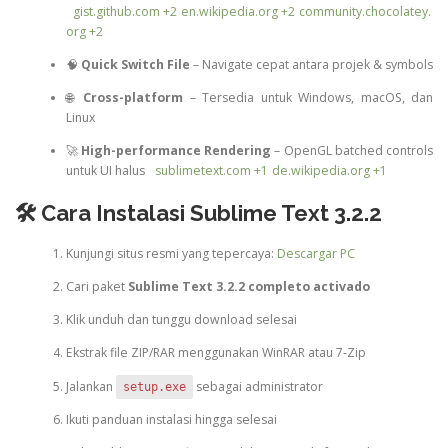
gist.github.com
+2
en.wikipedia.org
+2
community.chocolatey.
org
+2
🧠
Quick Switch File
– Navigate cepat antara projek & symbols
🌐
Cross-platform
– Tersedia untuk Windows, macOS, dan
Linux
🚀
High-performance Rendering
– OpenGL batched controls
untuk UI halus
sublimetext.com
+1
de.wikipedia.org
+1
🛠️ Cara Instalasi Sublime Text 3.2.2
Kunjungi situs resmi yang tepercaya:
Descargar PC
Cari paket
Sublime Text 3.2.2 completo activado
Klik unduh dan tunggu download selesai
Ekstrak file ZIP/RAR menggunakan WinRAR atau 7‑Zip
Jalankan
sebagai administrator
setup.exe
Ikuti panduan instalasi hingga selesai