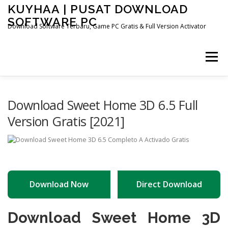
Skip
KUYHAA | PUSAT DOWNLOAD
to
SOFTWARE PC
content
Download Software Terbaru, Game PC Gratis & Full Version Activator
Menu
HOME
CATEGORIES
ABOUT US
Download Sweet Home 3D 6.5 Full
Version Gratis [2021]
OTHER PAGES
Download Now
Direct Download
Download Sweet Home 3D