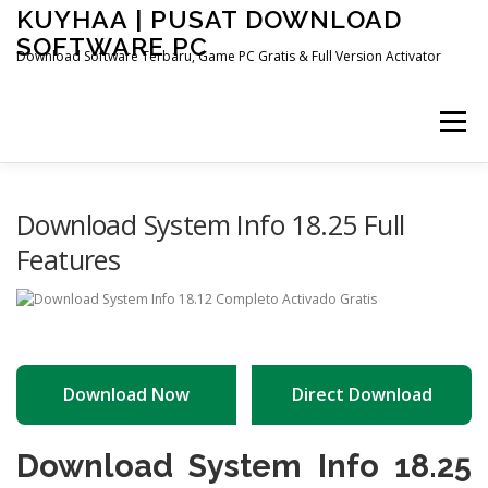
Skip
KUYHAA | PUSAT DOWNLOAD
to
SOFTWARE PC
content
Download Software Terbaru, Game PC Gratis & Full Version Activator
Menu
HOME
CATEGORIES
ABOUT US
Download System Info 18.25 Full
Features
OTHER PAGES
Download Now
Direct Download
Download System Info 18.25