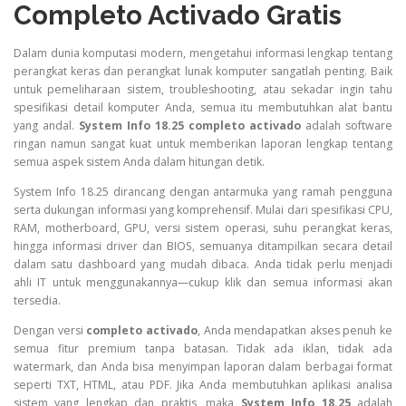
Completo Activado Gratis
Dalam dunia komputasi modern, mengetahui informasi lengkap tentang
perangkat keras dan perangkat lunak komputer sangatlah penting. Baik
untuk pemeliharaan sistem, troubleshooting, atau sekadar ingin tahu
spesifikasi detail komputer Anda, semua itu membutuhkan alat bantu
yang andal.
System Info 18.25 completo activado
adalah software
ringan namun sangat kuat untuk memberikan laporan lengkap tentang
semua aspek sistem Anda dalam hitungan detik.
System Info 18.25 dirancang dengan antarmuka yang ramah pengguna
serta dukungan informasi yang komprehensif. Mulai dari spesifikasi CPU,
RAM, motherboard, GPU, versi sistem operasi, suhu perangkat keras,
hingga informasi driver dan BIOS, semuanya ditampilkan secara detail
dalam satu dashboard yang mudah dibaca. Anda tidak perlu menjadi
ahli IT untuk menggunakannya—cukup klik dan semua informasi akan
tersedia.
Dengan versi
completo activado
, Anda mendapatkan akses penuh ke
semua fitur premium tanpa batasan. Tidak ada iklan, tidak ada
watermark, dan Anda bisa menyimpan laporan dalam berbagai format
seperti TXT, HTML, atau PDF. Jika Anda membutuhkan aplikasi analisa
sistem yang lengkap dan praktis, maka
System Info 18.25
adalah