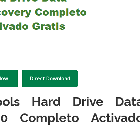
Now
Direct Download
ools Hard Drive Dat
0.0 Completo A
ctivad