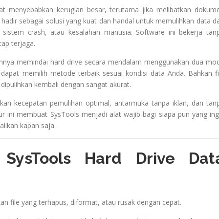
pat menyebabkan kerugian besar, terutama jika melibatkan dokum
ls hadir sebagai solusi yang kuat dan handal untuk memulihkan data da
, sistem crash, atau kesalahan manusia. Software ini bekerja tan
ap terjaga.
annya memindai hard drive secara mendalam menggunakan dua mo
dapat memilih metode terbaik sesuai kondisi data Anda. Bahkan fi
dipulihkan kembali dengan sangat akurat.
an kecepatan pemulihan optimal, antarmuka tanpa iklan, dan tan
tur ini membuat SysTools menjadi alat wajib bagi siapa pun yang ing
likan kapan saja.
SysTools Hard Drive Dat
n file yang terhapus, diformat, atau rusak dengan cepat.