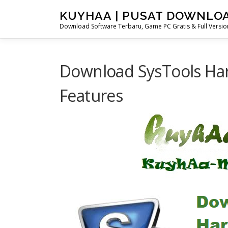
Skip
KUYHAA | PUSAT DOWNLO
to
Download Software Terbaru, Game PC Gratis & Full Version
content
Download SysTools Hard
Features