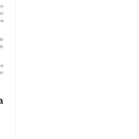
en
ri
pa
de
le
pa
in
a