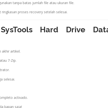
unakan tanpa batas jumlah file atau ukuran file.
t ringkasan proses recovery setelah selesai.
SysTools Hard Drive Dat
 akhir artikel.
tau 7-Zip.
rator.
ga selesai.
completo activado.
da kapan saja!