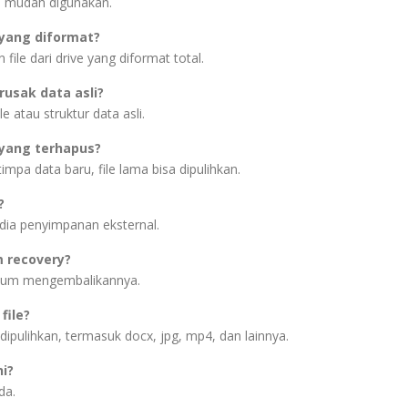
n mudah digunakan.
 yang diformat?
ile dari drive yang diformat total.
usak data asli?
e atau struktur data asli.
 yang terhapus?
mpa data baru, file lama bisa dipulihkan.
?
ia penyimpanan eksternal.
m recovery?
belum mengembalikannya.
ile?
dipulihkan, termasuk docx, jpg, mp4, dan lainnya.
ni?
da.