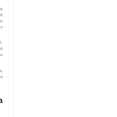
uk
at
au
tu
T,
SB
an
i,
ni
a