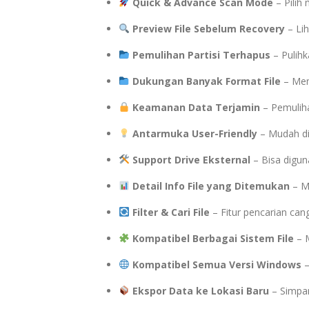
Quick & Advance Scan Mode
– Pilih
Preview File Sebelum Recovery
– Lih
Pemulihan Partisi Terhapus
– Pulihk
Dukungan Banyak Format File
– Memu
Keamanan Data Terjamin
– Pemuliha
Antarmuka User-Friendly
– Mudah di
Support Drive Eksternal
– Bisa digun
Detail Info File yang Ditemukan
– Me
Filter & Cari File
– Fitur pencarian ca
Kompatibel Berbagai Sistem File
– 
Kompatibel Semua Versi Windows
–
Ekspor Data ke Lokasi Baru
– Simpan