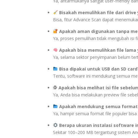
Ya, antarmukanya sangat user-friendly da
Bisakah memulihkan file dari drive
Bisa, fitur Advance Scan dapat menemukan f
Apakah aman digunakan tanpa mer
Ya, proses pemulihan tidak mengubah isi fil
Apakah bisa memulihkan file lama
Ya, selama sektor penyimpanan belum terti
Bisa dipakai untuk USB dan SD card
Tentu, software ini mendukung semua med
🕵️
Apakah bisa melihat isi file sebelu
Ya, Anda bisa melakukan preview file se
Apakah mendukung semua format f
Ya, hampir semua format file populer bisa 
Berapa ukuran instalasi software i
Sekitar 100–200 MB tergantung sistem An