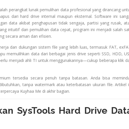
lah perangkat lunak pemulihan data profesional yang dirancang unt
apus dari hard drive internal maupun eksternal. Software ini sang
an data akibat penghapusan tidak sengaja, partisi yang rusak, at
g intuitif dan pemulihan data cepat, program ini menjadi salah sa
ang secara aman dan efisien.
inerja dan dukungan sistem file yang lebih luas, termasuk FAT, exFA
mpu memulihkan data dari berbagai jenis drive seperti SSD, HDD, U
 perlu menjadi ahli TI untuk menggunakannya—cukup beberapa klik d
emium tersedia secara penuh tanpa batasan. Anda bisa meminda
utuhkan, tanpa watermark atau keterbatasan ukuran file. Artikel i
erpercaya Kuyhaa Me di akhir bagian.
n SysTools Hard Drive Dat