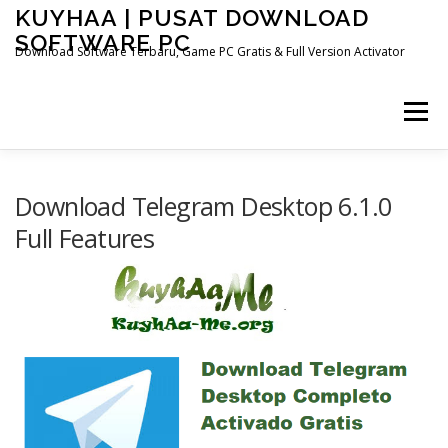
Skip
KUYHAA | PUSAT DOWNLOAD
to
SOFTWARE PC
content
Download Software Terbaru, Game PC Gratis & Full Version Activator
Menu
HOME
CATEGORIES
ABOUT US
Download Telegram Desktop 6.1.0
Full Features
OTHER PAGES