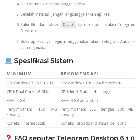
Ikuti petunjuk instalasi hingga selesai.
Setelah instalasi, jangan langsung jalankan aplikasi.
Salin file dari folder
ke direktori instalasi Telegram
Crack
Desktop.
Buka aplikasinya, login menggunakan akun Telegram Anda —
siap digunakan!
Spesifikasi Sistem
MINIMUM
REKOMENDASI
OS: Windows 7 / 8 / 10 / 11
OS: Windows 10/11 64-bit terbaru
CPU: Dual Core 1.6 GHz
CPU: Intel i5 atau lebih tinggi
RAM: 2 GB
RAM: 4 GB atau lebih
Penyimpanan: 150 MB
Penyimpanan: SSD dengan 500 MB
kosong
kosong
Koneksi: Internet stabil
Koneksi: Broadband atau Fiber optic
FAQ seputar Telegram Desktop 6.1.0