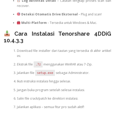
Log Aktivitas Detail
– Catatan lengkap proses scan dan
recover.
Deteksi Otomatis Drive Eksternal
– Plug and scan!
Multi-Platform
– Tersedia untuk Windows & Mac.
Cara Instalasi Tenorshare 4DDiG
10.4.3.3
Download file installer dari tautan yang tersedia di akhir artikel
ini.
Ekstrak file
menggunakan WinRAR atau 7-Zip.
.7z
Jalankan file
sebagai Administrator.
setup.exe
Ikuti instruksi instalasi hingga selesai.
Jangan buka program setelah selesai instalasi.
Salin file crack/patch ke direktori instalasi.
Jalankan aplikasi – semua fitur pro sudah aktif!