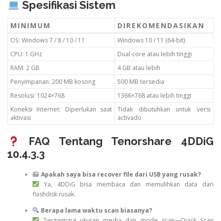
Spesifikasi Sistem
MINIMUM
DIREKOMENDASIKAN
OS: Windows 7 / 8 / 10 / 11
Windows 10 / 11 (64-bit)
CPU: 1 GHz
Dual-core atau lebih tinggi
RAM: 2 GB
4 GB atau lebih
Penyimpanan: 200 MB kosong
500 MB tersedia
Resolusi: 1024×768
1366×768 atau lebih tinggi
Koneksi Internet: Diperlukan saat
Tidak dibutuhkan untuk versi
aktivasi
activado
FAQ Tentang Tenorshare 4DDiG
10.4.3.3
Apakah saya bisa recover file dari USB yang rusak?
Ya, 4DDiG bisa membaca dan memulihkan data dari
flashdisk rusak.
Berapa lama waktu scan biasanya?
Tergantung ukuran media dan mode scan—Quick Scan