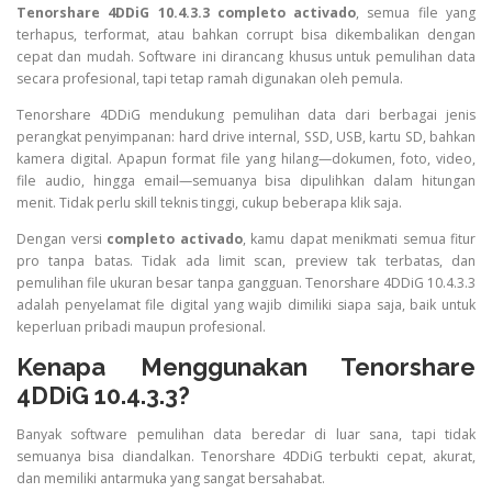
Tenorshare 4DDiG 10.4.3.3 completo activado
, semua file yang
terhapus, terformat, atau bahkan corrupt bisa dikembalikan dengan
cepat dan mudah. Software ini dirancang khusus untuk pemulihan data
secara profesional, tapi tetap ramah digunakan oleh pemula.
Tenorshare 4DDiG mendukung pemulihan data dari berbagai jenis
perangkat penyimpanan: hard drive internal, SSD, USB, kartu SD, bahkan
kamera digital. Apapun format file yang hilang—dokumen, foto, video,
file audio, hingga email—semuanya bisa dipulihkan dalam hitungan
menit. Tidak perlu skill teknis tinggi, cukup beberapa klik saja.
Dengan versi
completo activado
, kamu dapat menikmati semua fitur
pro tanpa batas. Tidak ada limit scan, preview tak terbatas, dan
pemulihan file ukuran besar tanpa gangguan. Tenorshare 4DDiG 10.4.3.3
adalah penyelamat file digital yang wajib dimiliki siapa saja, baik untuk
keperluan pribadi maupun profesional.
Kenapa Menggunakan Tenorshare
4DDiG 10.4.3.3?
Banyak software pemulihan data beredar di luar sana, tapi tidak
semuanya bisa diandalkan. Tenorshare 4DDiG terbukti cepat, akurat,
dan memiliki antarmuka yang sangat bersahabat.