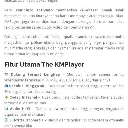
kualitas dalam satu paket ringan.
Versi
completo activado
memberikan kebebasan penuh untuk
menikmati seluruh fiturnya tanpa harus membayar atau terganggu iklan.
KMPlayer juga terus diperbarui dengan dukungan format baru dan
teknologi terkini seperti 360° video dan pemutaran VR.
Dukungan untuk subtitle otomatis, equalizer audio, serta skin antarmuka
menjadikannya pilihan utama bagi pengguna yang ingin pengalaman
multimedia yang lebih kaya dan nyaman. Ini adalah pemutar media yang
benar-benar lengkap untuk PC Anda.
Fitur Utama The KMPlayer
Dukung Format Lengkap
– Memutar hampir semua format
video/audio termasuk MP4, MKV, AVI, FLV, MP3, FLAC, dan lainnya
Resolusi Hingga 8K
– Tonton video beresolusi tinggi seperti 4K dan
8K dengan lancar dan tanpa lag
Codec Internal
– Tidak perlu instal codec tambahan karena sudah
tersedia di dalam aplikasi
Audio Hi-Fi
– Output suara berkualitas tinggi dengan pengaturan
equalizer dan efek suara
Subtitle Otomatis
– Unduh dan tampilkan subtitle secara otomatis
untuk semua film