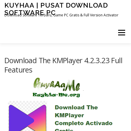
Skip
KUYHAA | PUSAT DOWNLOAD
to
SOFTWARE PC
content
Download Software Terbaru, Game PC Gratis & Full Version Activator
Menu
HOME
CATEGORIES
ABOUT US
Download The KMPlayer 4.2.3.23 Full
Features
OTHER PAGES