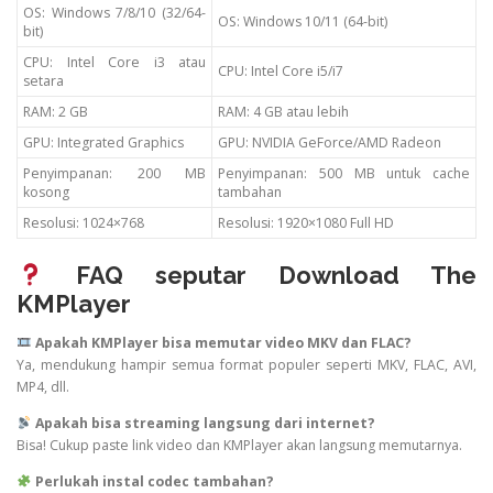
OS: Windows 7/8/10 (32/64-
OS: Windows 10/11 (64-bit)
bit)
CPU: Intel Core i3 atau
CPU: Intel Core i5/i7
setara
RAM: 2 GB
RAM: 4 GB atau lebih
GPU: Integrated Graphics
GPU: NVIDIA GeForce/AMD Radeon
Penyimpanan: 200 MB
Penyimpanan: 500 MB untuk cache
kosong
tambahan
Resolusi: 1024×768
Resolusi: 1920×1080 Full HD
FAQ seputar Download The
KMPlayer
Apakah KMPlayer bisa memutar video MKV dan FLAC?
Ya, mendukung hampir semua format populer seperti MKV, FLAC, AVI,
MP4, dll.
Apakah bisa streaming langsung dari internet?
Bisa! Cukup paste link video dan KMPlayer akan langsung memutarnya.
Perlukah instal codec tambahan?