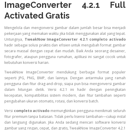
ImageConverter 4.2.1 Full
Activated Gratis
Mengelola dan mengonversi gambar dalam jumlah besar bisa menjadi
pekerjaan yang memakan waktu jika tidak menggunakan alat yang tepat.
Untungnya,
TweakNow ImageConverter 4.2.1 completo activado
hadir sebagai solusi praktis dan efisien untuk mengubah format gambar
secara massal dengan cepat dan mudah. Baik Anda seorang desainer,
fotografer, ataupun pengguna rumahan, aplikasi ini sangat cocok untuk
kebutuhan konversi harian.
TweakNow ImageConverter mendukung berbagai format populer
seperti JPG, PNG, BMP, dan lainnya. Dengan antarmuka yang ramah
pengguna dan fitur drag-and-drop, siapa pun bisa mengonversi gambar
dalam hitungan detik. Versi 4.2.1 ini hadir dengan peningkatan
kecepatan, kompatibilitas sistem modern, dan fitur tambahan seperti
pengubahan ukuran otomatis, rotasi, dan konversi batch.
Versi
completo activado
memungkinkan pengguna menikmati seluruh
fitur premium tanpa batasan. Tidak perlu lisensi tambahan—cukup instal
dan langsung digunakan. Jika Anda sedang mencari software konversi
gambar yang ringan, cepat, dan gratis, TweakNow ImageConverter 4.2.1