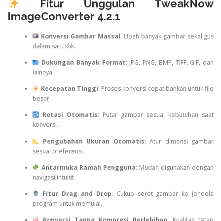
Fitur Unggulan TweakNow
ImageConverter 4.2.1
Konversi Gambar Massal
: Ubah banyak gambar sekaligus
dalam satu klik.
Dukungan Banyak Format
: JPG, PNG, BMP, TIFF, GIF, dan
lainnya.
Kecepatan Tinggi
: Proses konversi cepat bahkan untuk file
besar.
Rotasi Otomatis
: Putar gambar sesuai kebutuhan saat
konversi.
Pengubahan Ukuran Otomatis
: Atur dimensi gambar
sesuai preferensi.
Antarmuka Ramah Pengguna
: Mudah digunakan dengan
navigasi intuitif.
Fitur Drag and Drop
: Cukup seret gambar ke jendela
program untuk memulai.
Konversi Tanpa Kompresi Berlebihan
: Kualitas tetap