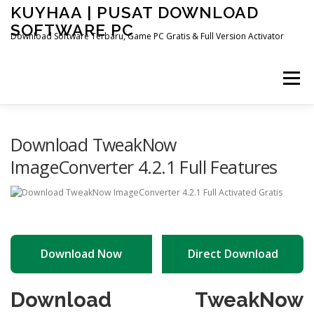
Skip
KUYHAA | PUSAT DOWNLOAD
to
SOFTWARE PC
content
Download Software Terbaru, Game PC Gratis & Full Version Activator
Menu
HOME
CATEGORIES
ABOUT US
Download TweakNow
ImageConverter 4.2.1 Full Features
OTHER PAGES
Download Now
Direct Download
Download TweakNow