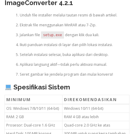
ImageConverter 4.2.1
Unduh file installer melalui tautan resmi di bawah artikel.
Ekstrak file menggunakan WinRAR atau 7-Zip.
Jalankan file
dengan klik dua kali.
setup.exe
Ikuti panduan instalasi di layar dan pilih lokasi instalasi.
Setelah instalasi selesai, buka aplikasi dari desktop.
Aplikasi langsung aktif—tidak perlu aktivasi manual.
Seret gambar ke jendela program dan mulai konversi!
Spesifikasi Sistem
MINIMUM
DIREKOMENDASIKAN
OS: Windows 7/8/10/11 (64-bit)
Windows 10/11 (64-bit)
RAM: 2 GB
RAM 4 GB atau lebih
Prosesor: Dual-core 1.6 GHz
Quad-core 2.0 GHz ke atas
Hard Disk: 100 MB kosong
300 MB untuk ruang kerja tambahan