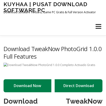
Skip
KUYHAA | PUSAT DOWNLOAD
to
SOFTWARE PC
content
Download Software Terbaru, Game PC Gratis & Full Version Activator
Menu
HOME
CATEGORIES
ABOUT US
Download TweakNow PhotoGrid 1.0.0
Full Features
OTHER PAGES
Download Now
Direct Download
Download TweakNow