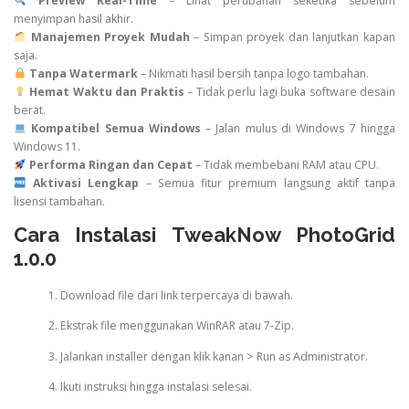
Preview Real-Time
– Lihat perubahan seketika sebelum
menyimpan hasil akhir.
Manajemen Proyek Mudah
– Simpan proyek dan lanjutkan kapan
saja.
Tanpa Watermark
– Nikmati hasil bersih tanpa logo tambahan.
Hemat Waktu dan Praktis
– Tidak perlu lagi buka software desain
berat.
Kompatibel Semua Windows
– Jalan mulus di Windows 7 hingga
Windows 11.
Performa Ringan dan Cepat
– Tidak membebani RAM atau CPU.
Aktivasi Lengkap
– Semua fitur premium langsung aktif tanpa
lisensi tambahan.
Cara Instalasi TweakNow PhotoGrid
1.0.0
Download file dari link terpercaya di bawah.
Ekstrak file menggunakan WinRAR atau 7-Zip.
Jalankan installer dengan klik kanan > Run as Administrator.
Ikuti instruksi hingga instalasi selesai.