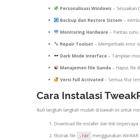
Personalisasi Windows
– Sesuaikan t
Backup dan Restore Sistem
– Kembal
Monitoring Hardware
– Pantau suhu 
Repair Toolset
– Memperbaiki error s
Dark Mode Interface
– Tampilan mod
Manajemen File Ganda
– Hapus file 
Versi Full Activated
– Semua fitur ters
Cara Instalasi Tweak
Ikuti langkah-langkah mudah di bawah ini untuk m
Download file installer dari link terpercay
Ekstrak file
menggunakan WinRAR a
.rar