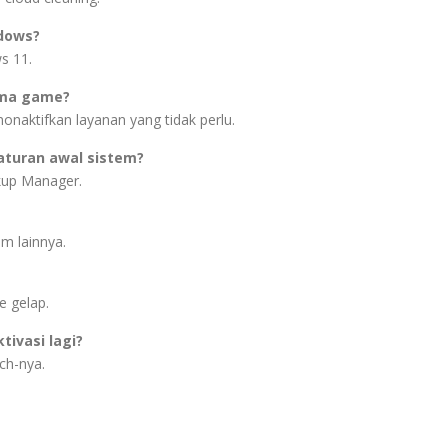
ndows?
s 11.
rma game?
naktifkan layanan yang tidak perlu.
turan awal sistem?
ckup Manager.
m lainnya.
e gelap.
tivasi lagi?
ch-nya.