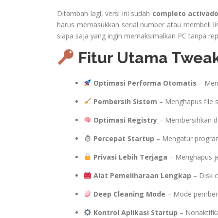
Ditambah lagi, versi ini sudah
completo activad
harus memasukkan serial number atau membeli lis
siapa saja yang ingin memaksimalkan PC tanpa rep
Fitur Utama Tweak
Optimasi Performa Otomatis
– Meni
Pembersih Sistem
– Menghapus file 
Optimasi Registry
– Membersihkan dan
Percepat Startup
– Mengatur program 
Privasi Lebih Terjaga
– Menghapus jej
Alat Pemeliharaan Lengkap
– Disk c
Deep Cleaning Mode
– Mode pembers
Kontrol Aplikasi Startup
– Nonaktifka