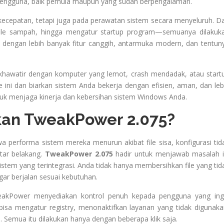
 pengguna, baik pemula maupun yang sudah berpengalaman.
ecepatan, tetapi juga pada perawatan sistem secara menyeluruh. Da
file sampah, hingga mengatur startup program—semuanya dilakuk
r dengan lebih banyak fitur canggih, antarmuka modern, dan tentun
i khawatir dengan komputer yang lemot, crash mendadak, atau start
ini dan biarkan sistem Anda bekerja dengan efisien, aman, dan leb
untuk menjaga kinerja dan kebersihan sistem Windows Anda.
an TweakPower 2.075?
performa sistem mereka menurun akibat file sisa, konfigurasi tid
atar belakang.
TweakPower 2.075
hadir untuk menjawab masalah i
stem yang terintegrasi. Anda tidak hanya membersihkan file yang tid
gar berjalan sesuai kebutuhan.
eakPower menyediakan kontrol penuh kepada pengguna yang ing
isa mengatur registry, menonaktifkan layanan yang tidak digunaka
emua itu dilakukan hanya dengan beberapa klik saja.