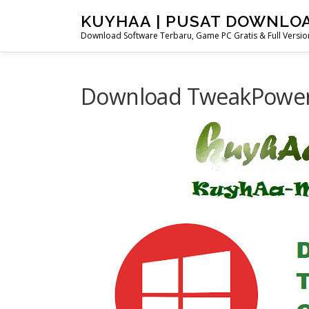
Skip
KUYHAA | PUSAT DOWNLO
to
Download Software Terbaru, Game PC Gratis & Full Version
content
Download TweakPower 2