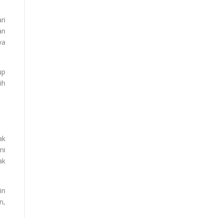
ri
an
ya
up
ih
ak
ni
ak
in
n,