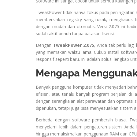
Software ini sangat cocok untuk semua kalangan
TweakPower tidak hanya fokus pada peningkatan k
membersihkan registry yang rusak, menghapus 
dengan mudah dan otomatis. Versi 2.075 ini hadi
sudah aktif penuh tanpa batasan lisensi.
Dengan
TweakPower 2.075
, Anda tak perlu lag
yang memakan waktu lama. Cukup install software 
responsif seperti baru. Ini adalah solusi lengkap 
Mengapa Menggunak
Banyak pengguna komputer tidak menyadari bahwa 
efisien, atau terlalu banyak program berjalan di l
dengan serangkaian alat perawatan dan optimasi si
diperlukan, tetapi juga bisa menyesuaikan sistem a
Berbeda dengan software pembersih biasa, Tw
menyelami lebih dalam pengaturan sistem. Anda b
hingga memaksimalkan penggunaan RAM dan CPU. S