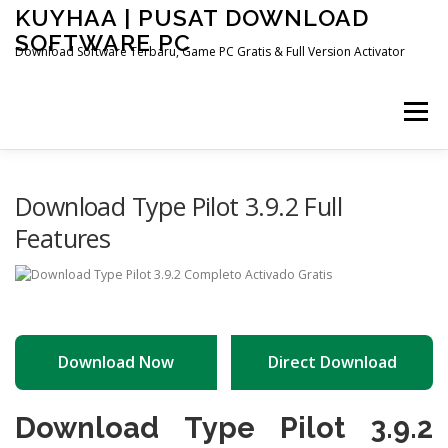
Skip
KUYHAA | PUSAT DOWNLOAD
to
SOFTWARE PC
content
Download Software Terbaru, Game PC Gratis & Full Version Activator
Menu
HOME
CATEGORIES
ABOUT US
Download Type Pilot 3.9.2 Full
Features
OTHER PAGES
Download Now
Direct Download
Download Type Pilot 3.9.2