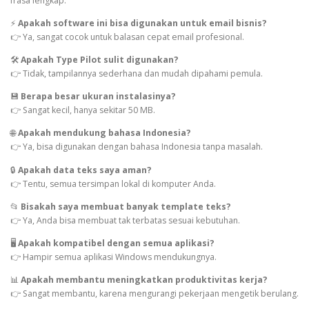
frasa lengkap.
⚡
Apakah software ini bisa digunakan untuk email bisnis?
👉 Ya, sangat cocok untuk balasan cepat email profesional.
🛠️
Apakah Type Pilot sulit digunakan?
👉 Tidak, tampilannya sederhana dan mudah dipahami pemula.
💾
Berapa besar ukuran instalasinya?
👉 Sangat kecil, hanya sekitar 50 MB.
🌐
Apakah mendukung bahasa Indonesia?
👉 Ya, bisa digunakan dengan bahasa Indonesia tanpa masalah.
🔒
Apakah data teks saya aman?
👉 Tentu, semua tersimpan lokal di komputer Anda.
📂
Bisakah saya membuat banyak template teks?
👉 Ya, Anda bisa membuat tak terbatas sesuai kebutuhan.
🖥️
Apakah kompatibel dengan semua aplikasi?
👉 Hampir semua aplikasi Windows mendukungnya.
📊
Apakah membantu meningkatkan produktivitas kerja?
👉 Sangat membantu, karena mengurangi pekerjaan mengetik berulang.