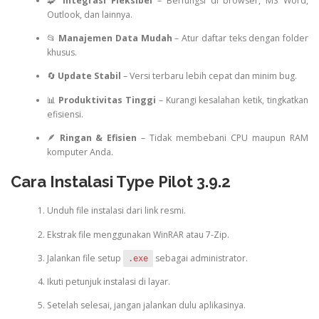
🧩
Integrasi Fleksibel
– Berfungsi di browser, MS Word,
Outlook, dan lainnya.
📂
Manajemen Data Mudah
– Atur daftar teks dengan folder
khusus.
🔄
Update Stabil
– Versi terbaru lebih cepat dan minim bug.
📊
Produktivitas Tinggi
– Kurangi kesalahan ketik, tingkatkan
efisiensi.
🪶
Ringan & Efisien
– Tidak membebani CPU maupun RAM
komputer Anda.
Cara Instalasi Type Pilot 3.9.2
Unduh file instalasi dari link resmi.
Ekstrak file menggunakan WinRAR atau 7-Zip.
Jalankan file setup
sebagai administrator.
.exe
Ikuti petunjuk instalasi di layar.
Setelah selesai, jangan jalankan dulu aplikasinya.