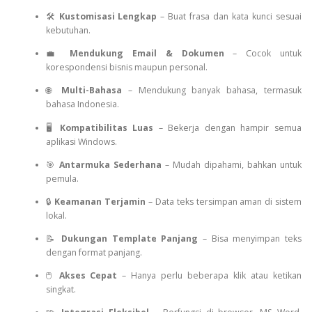
🛠️
Kustomisasi Lengkap
– Buat frasa dan kata kunci sesuai
kebutuhan.
💼
Mendukung Email & Dokumen
– Cocok untuk
korespondensi bisnis maupun personal.
🌐
Multi-Bahasa
– Mendukung banyak bahasa, termasuk
bahasa Indonesia.
🖥️
Kompatibilitas Luas
– Bekerja dengan hampir semua
aplikasi Windows.
🎯
Antarmuka Sederhana
– Mudah dipahami, bahkan untuk
pemula.
🔒
Keamanan Terjamin
– Data teks tersimpan aman di sistem
lokal.
📝
Dukungan Template Panjang
– Bisa menyimpan teks
dengan format panjang.
🖱️
Akses Cepat
– Hanya perlu beberapa klik atau ketikan
singkat.