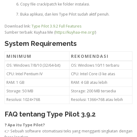
Copy file crack/patch ke folder instalasi.
Buka aplikasi, dan kini Type Pilot sudah aktif penuh.
Download link:
Type Pilot 3.9.2 Full Features
Sumber terbaik: Kuyhaa Me (
https://kuyhaa-me.org/
)
System Requirements
MINIMUM
REKOMENDASI
OS: Windows 7/8/10 (32/64-bit)
OS: Windows 10/11 terbaru
CPU: Intel Pentium IV
CPU: Intel Core i3 ke atas
RAM: 1 GB
RAM: 4 GB atau lebih
Storage: 50 MB
Storage: 200 MB tersedia
Resolusi: 1024×768
Resolusi: 1366×768 atau lebih
FAQ tentang Type Pilot 3.9.2
❓
Apa itu Type Pilot?
👉 Sebuah software otomatisasi teks yang mengganti singkatan dengan