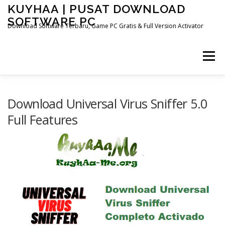
Skip
KUYHAA | PUSAT DOWNLOAD
to
SOFTWARE PC
content
Download Software Terbaru, Game PC Gratis & Full Version Activator
Menu
HOME
CATEGORIES
ABOUT US
Download Universal Virus Sniffer 5.0
Full Features
OTHER PAGES