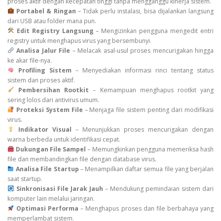
proses aktif dengan kecepatan tinggi tanpa mengganggu kinerja sistem.
Portabel & Ringan
– Tidak perlu instalasi, bisa dijalankan langsung
dari USB atau folder mana pun.
Edit Registry Langsung
– Mengizinkan pengguna mengedit entri
registry untuk menghapus virus yang bersembunyi.
Analisa Jalur File
– Melacak asal-usul proses mencurigakan hingga
ke akar file-nya.
Profiling Sistem
– Menyediakan informasi rinci tentang status
sistem dan proses aktif.
Pembersihan Rootkit
– Kemampuan menghapus rootkit yang
sering lolos dari antivirus umum.
Proteksi System File
– Menjaga file sistem penting dari modifikasi
virus.
Indikator Visual
– Menunjukkan proses mencurigakan dengan
warna berbeda untuk identifikasi cepat.
Dukungan File Sampel
– Memungkinkan pengguna memeriksa hash
file dan membandingkan file dengan database virus.
Analisa File Startup
– Menampilkan daftar semua file yang berjalan
saat startup.
Sinkronisasi File Jarak Jauh
– Mendukung pemindaian sistem dari
komputer lain melalui jaringan.
Optimasi Performa
– Menghapus proses dan file berbahaya yang
memperlambat sistem.