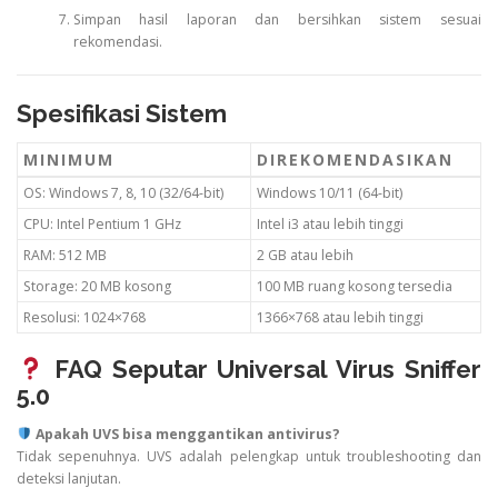
Simpan hasil laporan dan bersihkan sistem sesuai
rekomendasi.
Spesifikasi Sistem
MINIMUM
DIREKOMENDASIKAN
OS: Windows 7, 8, 10 (32/64-bit)
Windows 10/11 (64-bit)
CPU: Intel Pentium 1 GHz
Intel i3 atau lebih tinggi
RAM: 512 MB
2 GB atau lebih
Storage: 20 MB kosong
100 MB ruang kosong tersedia
Resolusi: 1024×768
1366×768 atau lebih tinggi
FAQ Seputar Universal Virus Sniffer
5.0
Apakah UVS bisa menggantikan antivirus?
Tidak sepenuhnya. UVS adalah pelengkap untuk troubleshooting dan
deteksi lanjutan.