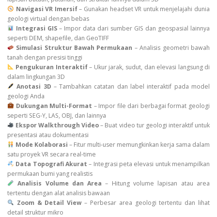
Navigasi VR Imersif
– Gunakan headset VR untuk menjelajahi dunia
geologi virtual dengan bebas
Integrasi GIS
– Impor data dari sumber GIS dan geospasial lainnya
seperti DEM, shapefile, dan GeoTIFF
Simulasi Struktur Bawah Permukaan
– Analisis geometri bawah
tanah dengan presisi tinggi
Pengukuran Interaktif
– Ukur jarak, sudut, dan elevasi langsung di
dalam lingkungan 3D
Anotasi 3D
– Tambahkan catatan dan label interaktif pada model
geologi Anda
Dukungan Multi-Format
– Impor file dari berbagai format geologi
seperti SEG-Y, LAS, OBJ, dan lainnya
Ekspor Walkthrough Video
– Buat video tur geologi interaktif untuk
presentasi atau dokumentasi
Mode Kolaborasi
– Fitur multi-user memungkinkan kerja sama dalam
satu proyek VR secara real-time
Data Topografi Akurat
– Integrasi peta elevasi untuk menampilkan
permukaan bumi yang realistis
Analisis Volume dan Area
– Hitung volume lapisan atau area
tertentu dengan alat analisis bawaan
Zoom & Detail View
– Perbesar area geologi tertentu dan lihat
detail struktur mikro