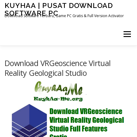
Skip
KUYHAA | PUSAT DOWNLOAD
to
SOFTWARE PC
content
Download Software Terbaru, Game PC Gratis & Full Version Activator
Menu
HOME
CATEGORIES
ABOUT US
Download VRGeoscience Virtual
Reality Geological Studio
OTHER PAGES