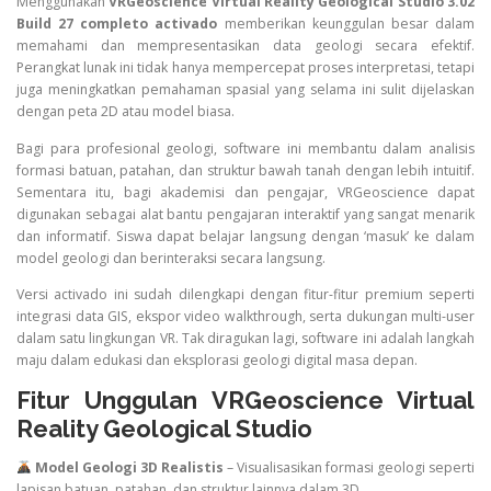
Menggunakan
VRGeoscience Virtual Reality Geological Studio 3.02
Build 27 completo activado
memberikan keunggulan besar dalam
memahami dan mempresentasikan data geologi secara efektif.
Perangkat lunak ini tidak hanya mempercepat proses interpretasi, tetapi
juga meningkatkan pemahaman spasial yang selama ini sulit dijelaskan
dengan peta 2D atau model biasa.
Bagi para profesional geologi, software ini membantu dalam analisis
formasi batuan, patahan, dan struktur bawah tanah dengan lebih intuitif.
Sementara itu, bagi akademisi dan pengajar, VRGeoscience dapat
digunakan sebagai alat bantu pengajaran interaktif yang sangat menarik
dan informatif. Siswa dapat belajar langsung dengan ‘masuk’ ke dalam
model geologi dan berinteraksi secara langsung.
Versi activado ini sudah dilengkapi dengan fitur-fitur premium seperti
integrasi data GIS, ekspor video walkthrough, serta dukungan multi-user
dalam satu lingkungan VR. Tak diragukan lagi, software ini adalah langkah
maju dalam edukasi dan eksplorasi geologi digital masa depan.
Fitur Unggulan VRGeoscience Virtual
Reality Geological Studio
Model Geologi 3D Realistis
– Visualisasikan formasi geologi seperti
lapisan batuan, patahan, dan struktur lainnya dalam 3D