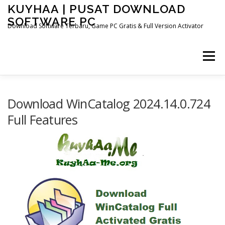
Skip
KUYHAA | PUSAT DOWNLOAD
to
SOFTWARE PC
content
Download Software Terbaru, Game PC Gratis & Full Version Activator
Menu
HOME
CATEGORIES
ABOUT US
Download WinCatalog 2024.14.0.724
Full Features
OTHER PAGES