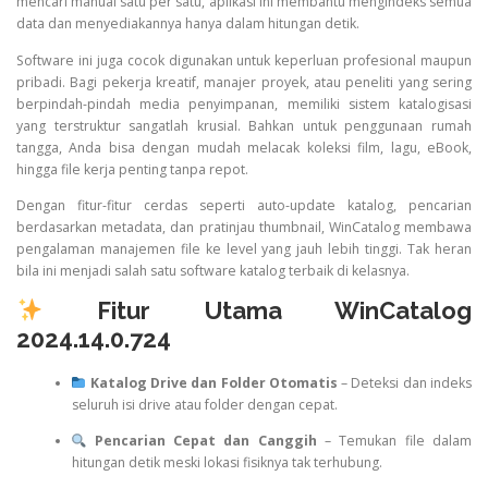
mencari manual satu per satu, aplikasi ini membantu mengindeks semua
data dan menyediakannya hanya dalam hitungan detik.
Software ini juga cocok digunakan untuk keperluan profesional maupun
pribadi. Bagi pekerja kreatif, manajer proyek, atau peneliti yang sering
berpindah-pindah media penyimpanan, memiliki sistem katalogisasi
yang terstruktur sangatlah krusial. Bahkan untuk penggunaan rumah
tangga, Anda bisa dengan mudah melacak koleksi film, lagu, eBook,
hingga file kerja penting tanpa repot.
Dengan fitur-fitur cerdas seperti auto-update katalog, pencarian
berdasarkan metadata, dan pratinjau thumbnail, WinCatalog membawa
pengalaman manajemen file ke level yang jauh lebih tinggi. Tak heran
bila ini menjadi salah satu software katalog terbaik di kelasnya.
Fitur Utama WinCatalog
2024.14.0.724
Katalog Drive dan Folder Otomatis
– Deteksi dan indeks
seluruh isi drive atau folder dengan cepat.
Pencarian Cepat dan Canggih
– Temukan file dalam
hitungan detik meski lokasi fisiknya tak terhubung.