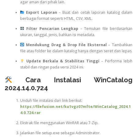
agar aman dari pihak lain.
Export Laporan
– Buat dan cetak laporan katalog dalam
berbagai format seperti HTML, CSV, XML.
Filter Pencarian Lengkap
– Temukan file berdasarkan
ukuran, tanggal, jenis, bahkan isi metadata.
Mendukung Drag & Drop File Eksternal
– Tambahkan
file atau folder ke dalam katalog hanya dengan seret dan lepas.
Update Berkala & Stabilitas Tinggi
– Performa lebih
stabil dan ringan pada versi 2024 ini.
Cara Instalasi WinCatalog
2024.14.0.724
Unduh file instalasi dari link berikut:
https://filefusion.net/ku1vgz07mfte/WinCatalog_2024.1
4.0.724.rar
Ekstrak file menggunakan WinRAR atau 7-Zip.
Jalankan file setup.exe sebagai Administrator.