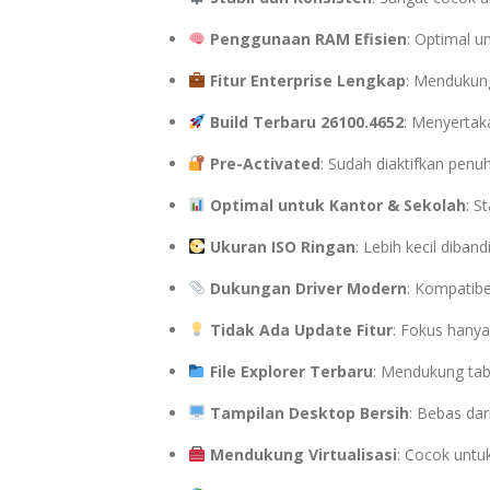
Penggunaan RAM Efisien
: Optimal u
Fitur Enterprise Lengkap
: Mendukung
Build Terbaru 26100.4652
: Menyertak
Pre-Activated
: Sudah diaktifkan penuh
Optimal untuk Kantor & Sekolah
: S
Ukuran ISO Ringan
: Lebih kecil diban
Dukungan Driver Modern
: Kompatibe
Tidak Ada Update Fitur
: Fokus hany
File Explorer Terbaru
: Mendukung ta
Tampilan Desktop Bersih
: Bebas dari
Mendukung Virtualisasi
: Cocok untuk