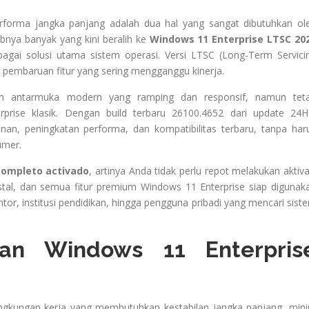
erforma jangka panjang adalah dua hal yang sangat dibutuhkan ol
bnya banyak yang kini beralih ke
Windows 11 Enterprise LTSC 20
agai solusi utama sistem operasi. Versi LTSC (Long-Term Servici
pa pembaruan fitur yang sering mengganggu kinerja.
n antarmuka modern yang ramping dan responsif, namun tet
rprise klasik. Dengan build terbaru 26100.4652 dari update 24H
, peningkatan performa, dan kompatibilitas terbaru, tanpa har
umer.
completo activado
, artinya Anda tidak perlu repot melakukan aktiva
stal, dan semua fitur premium Windows 11 Enterprise siap digunak
ntor, institusi pendidikan, hingga pengguna pribadi yang mencari sist
an Windows 11 Enterpris
ngkungan kerja yang membutuhkan kestabilan jangka panjang, min