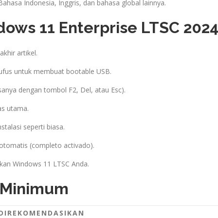
ahasa Indonesia, Inggris, dan bahasa global lainnya.
dows 11 Enterprise LTSC 202
khir artikel.
ufus untuk membuat bootable USB.
anya dengan tombol F2, Del, atau Esc).
as utama.
nstalasi seperti biasa.
f otomatis (completo activado).
akan Windows 11 LTSC Anda.
m Minimum
DIREKOMENDASIKAN