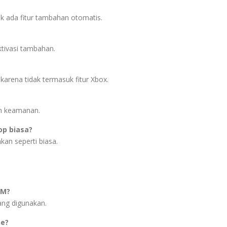
 ada fitur tambahan otomatis.
ktivasi tambahan.
karena tidak termasuk fitur Xbox.
an keamanan.
p biasa?
kan seperti biasa.
PM?
ang digunakan.
ne?