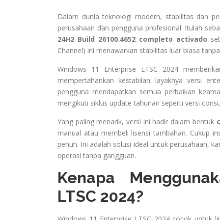
Dalam dunia teknologi modern, stabilitas dan p
perusahaan dan pengguna profesional. Itulah seba
24H2 Build 26100.4652 completo activado
seb
Channel) ini menawarkan stabilitas luar biasa tan
Windows 11 Enterprise LTSC 2024 memberika
mempertahankan kestabilan layaknya versi ente
pengguna mendapatkan semua perbaikan keamanan
mengikuti siklus update tahunan seperti versi cons
Yang paling menarik, versi ini hadir dalam bentuk
manual atau membeli lisensi tambahan. Cukup in
penuh. Ini adalah solusi ideal untuk perusahaan, ka
operasi tanpa gangguan.
Kenapa Menggunak
LTSC 2024?
Windows 11 Enterprise LTSC 2024 cocok untuk li