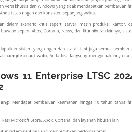
ah versi khusus dari Windows yang tidak mendapatkan pembaruan fit
m Anda tetap ringan dan konsisten sepanjang waktu.
n dalam skenario kritis seperti server, mesin produksi, kantor, d
i bawaan seperti Xbox, Cortana, News, dan fitur hiburan lainnya, sist
apatkan sistem yang ringan dan stabil, tapi juga semua pembaru
udah
completo activado
, Anda bisa langsung menggunakannya tan
ows 11 Enterprise LTSC 202
2
jang
: Mendapat pembaruan keamanan hingga 10 tahun tanpa fit
plikasi Microsoft Store, Xbox, Cortana, dan layanan hiburan lain.
untuk sistem penting yang membutuhkan performa tetap.