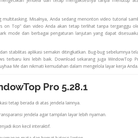
a mengecilkan jendela dan tetap mengaksesnya tanpa menutup at
g multitasking. Misalnya, Anda sedang menonton video tutorial samb
ys on Top” dan video Anda akan tetap terlihat tanpa terganggu ol
dark mode dan berbagai pengaturan lanjutan yang dapat disesuaik
an stabilitas aplikasi semakin ditingkatkan. Bug-bug sebelumnya tel
dows terbaru kini lebih baik. Download sekarang juga WindowTop P
 Kuyhaa Me dan nikmati kemudahan dalam mengelola layar kerja Anda
ndowTop Pro 5.28.1
asi tetap berada di atas jendela lainnya.
transparansi jendela agar tampilan layar lebih nyaman.
adi ikon kecil interaktif.
nyamanan mata dan hemat baterai laptop.