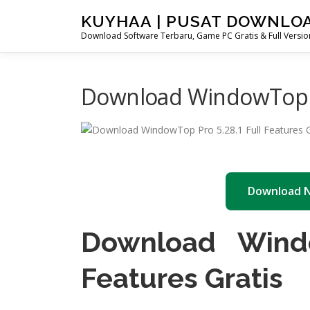
Skip
KUYHAA | PUSAT DOWNLO
to
Download Software Terbaru, Game PC Gratis & Full Version
content
Download WindowTop Pr
Download 
Download Windo
Features Gratis