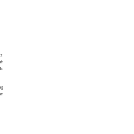
r.
uh
lu
ng
an