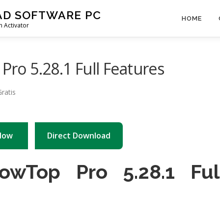
AD SOFTWARE PC
HOME
 Activator
o 5.28.1 Full Features
Now
Direct Download
wTop Pro 5.28.1 Ful