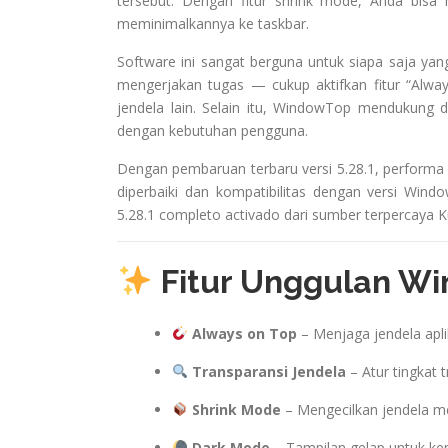
tersebut. Dengan fitur shrink mode, Anda bis
meminimalkannya ke taskbar.
Software ini sangat berguna untuk siapa saja yan
mengerjakan tugas — cukup aktifkan fitur “Alwa
jendela lain. Selain itu, WindowTop mendukung 
dengan kebutuhan pengguna.
Dengan pembaruan terbaru versi 5.28.1, performa d
diperbaiki dan kompatibilitas dengan versi Win
5.28.1 completo activado dari sumber terpercaya
Fitur Unggulan Wi
Always on Top
– Menjaga jendela aplik
Transparansi Jendela
– Atur tingkat 
Shrink Mode
– Mengecilkan jendela menj
Dark Mode
– Tampilan gelap untuk ke