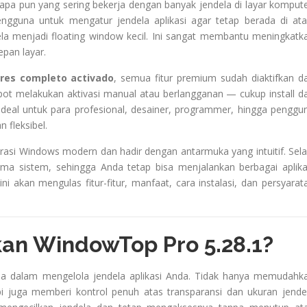
apa pun yang sering bekerja dengan banyak jendela di layar kompute
ngguna untuk mengatur jendela aplikasi agar tetap berada di ata
la menjadi floating window kecil. Ini sangat membantu meningkatk
epan layar.
ures completo activado
, semua fitur premium sudah diaktifkan d
epot melakukan aktivasi manual atau berlangganan — cukup install d
Ideal untuk para profesional, desainer, programmer, hingga penggu
 fleksibel.
rasi Windows modern dan hadir dengan antarmuka yang intuitif. Sela
a sistem, sehingga Anda tetap bisa menjalankan berbagai aplika
i akan mengulas fitur-fitur, manfaat, cara instalasi, dan persyarat
n WindowTop Pro 5.28.1?
asa dalam mengelola jendela aplikasi Anda. Tidak hanya memudahk
 juga memberi kontrol penuh atas transparansi dan ukuran jende