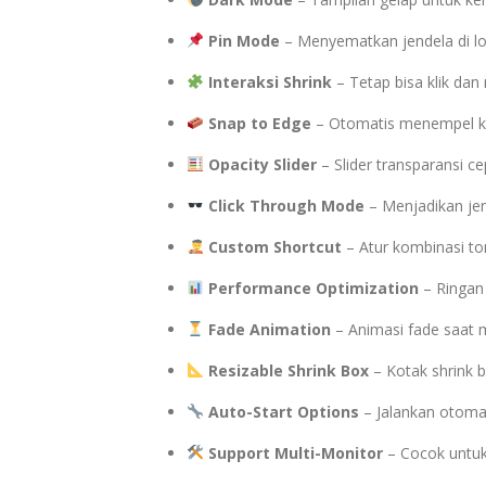
Pin Mode
– Menyematkan jendela di loka
Interaksi Shrink
– Tetap bisa klik dan 
Snap to Edge
– Otomatis menempel ke s
Opacity Slider
– Slider transparansi ce
Click Through Mode
– Menjadikan jend
Custom Shortcut
– Atur kombinasi tomb
Performance Optimization
– Ringan
Fade Animation
– Animasi fade saat m
Resizable Shrink Box
– Kotak shrink b
Auto-Start Options
– Jalankan otomat
Support Multi-Monitor
– Cocok untuk