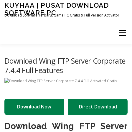
Skip
KUYHAA | PUSAT DOWNLOAD
to
SOFTWARE PC
content
Download Software Terbaru, Game PC Gratis & Full Version Activator
Menu
HOME
CATEGORIES
ABOUT US
Download Wing FTP Server Corporate
7.4.4 Full Features
OTHER PAGES
Download Now
Direct Download
Download Wing FTP Server