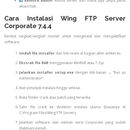
Remote Admin
: Kelola server dari mana saja tanpa perlu
akses fisik.
Cara Instalasi Wing FTP Server
Corporate 7.4.4
Berikut langkah-langkah mudah untuk menginstal dan mengaktifkan
software:
Unduh file installer
dari link resmi di bagian akhir artikel ini.
Ekstrak file RAR
menggunakan WinRAR atau 7-Zip.
Jalankan installer setup.exe
dengan klik kanan → “Run as
Administrator”.
Ikuti petunjuk instalasi hingga selesai.
Buka folder crack atau patch yang tersedia.
Salin file crack ke direktori instalasi utama (biasanya di
C:\Program Files\Wing FTP Server).
Jalankan software dan nikmati versi Corporate yang sudah
diaktivasi penuh.