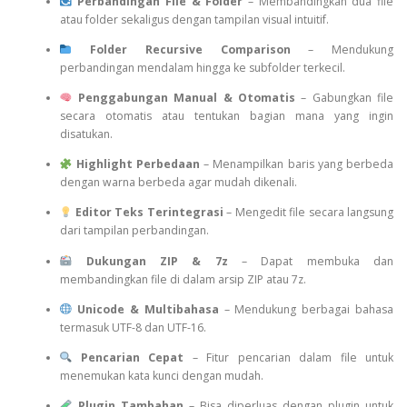
Perbandingan File & Folder
– Membandingkan dua file
atau folder sekaligus dengan tampilan visual intuitif.
Folder Recursive Comparison
– Mendukung
perbandingan mendalam hingga ke subfolder terkecil.
Penggabungan Manual & Otomatis
– Gabungkan file
secara otomatis atau tentukan bagian mana yang ingin
disatukan.
Highlight Perbedaan
– Menampilkan baris yang berbeda
dengan warna berbeda agar mudah dikenali.
Editor Teks Terintegrasi
– Mengedit file secara langsung
dari tampilan perbandingan.
Dukungan ZIP & 7z
– Dapat membuka dan
membandingkan file di dalam arsip ZIP atau 7z.
Unicode & Multibahasa
– Mendukung berbagai bahasa
termasuk UTF-8 dan UTF-16.
Pencarian Cepat
– Fitur pencarian dalam file untuk
menemukan kata kunci dengan mudah.
Plugin Tambahan
– Bisa diperluas dengan plugin untuk