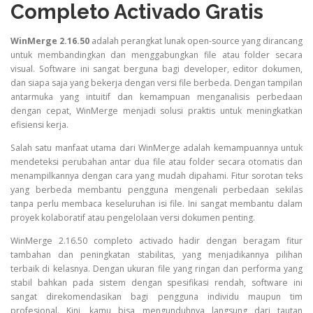
Completo Activado Gratis
WinMerge 2.16.50
adalah perangkat lunak open-source yang dirancang
untuk membandingkan dan menggabungkan file atau folder secara
visual. Software ini sangat berguna bagi developer, editor dokumen,
dan siapa saja yang bekerja dengan versi file berbeda. Dengan tampilan
antarmuka yang intuitif dan kemampuan menganalisis perbedaan
dengan cepat, WinMerge menjadi solusi praktis untuk meningkatkan
efisiensi kerja.
Salah satu manfaat utama dari WinMerge adalah kemampuannya untuk
mendeteksi perubahan antar dua file atau folder secara otomatis dan
menampilkannya dengan cara yang mudah dipahami. Fitur sorotan teks
yang berbeda membantu pengguna mengenali perbedaan sekilas
tanpa perlu membaca keseluruhan isi file. Ini sangat membantu dalam
proyek kolaboratif atau pengelolaan versi dokumen penting.
WinMerge 2.16.50 completo activado hadir dengan beragam fitur
tambahan dan peningkatan stabilitas, yang menjadikannya pilihan
terbaik di kelasnya. Dengan ukuran file yang ringan dan performa yang
stabil bahkan pada sistem dengan spesifikasi rendah, software ini
sangat direkomendasikan bagi pengguna individu maupun tim
profesional. Kini, kamu bisa mengunduhnya langsung dari tautan