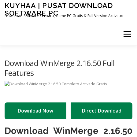
Skip
KUYHAA | PUSAT DOWNLOAD
to
SOFTWARE PC
content
Download Software Terbaru, Game PC Gratis & Full Version Activator
Menu
HOME
CATEGORIES
ABOUT US
Download WinMerge 2.16.50 Full
Features
OTHER PAGES
Download Now
Direct Download
Download WinMerge 2.16.50