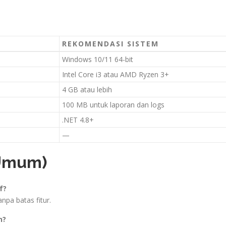
REKOMENDASI SISTEM
Windows 10/11 64-bit
Intel Core i3 atau AMD Ryzen 3+
4 GB atau lebih
100 MB untuk laporan dan logs
.NET 4.8+
—
 Umum)
f?
tanpa batas fitur.
n?