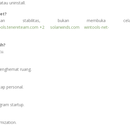
tau uninstall.
et?
kan stabilitas, bukan membuka cela
ools.tenereteam.com
+2
solarwinds.com
wintools-net-
ih?
tu.
menghemat ruang.
tap personal.
gram startup.
mization.