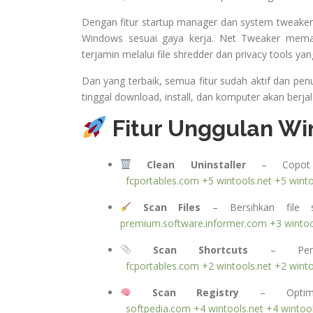
Dengan fitur startup manager dan system tweake
Windows sesuai gaya kerja. Net Tweaker memast
terjamin melalui file shredder dan privacy tools ya
Dan yang terbaik, semua fitur sudah aktif dan pe
tinggal download, install, dan komputer akan berjala
Fitur Unggulan Wi
Clean Uninstaller
– Copot ap
fcportables.com
+5
wintools.net
+5
wint
Scan Files
– Bersihkan file s
premium.software.informer.com
+3
wintoo
Scan Shortcuts
– Perbai
fcportables.com
+2
wintools.net
+2
wint
Scan Registry
– Optimasi
softpedia.com
+4
wintools.net
+4
wintoo