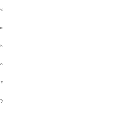
at
an
is
ws
em
ry