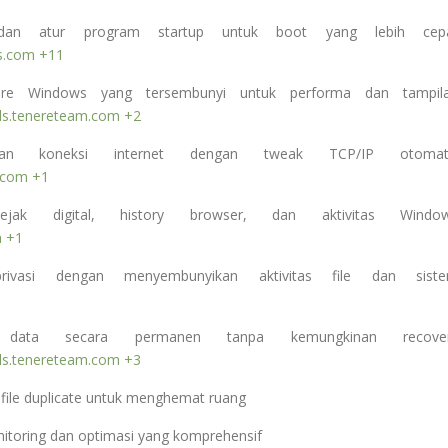
 atur program startup untuk boot yang lebih cep
es.com
+11
re Windows yang tersembunyi untuk performa dan tampil
ls.tenereteam.com
+2
n koneksi internet dengan tweak TCP/IP otomat
.com
+1
 digital, history browser, dan aktivitas Windo
m
+1
vasi dengan menyembunyikan aktivitas file dan sist
a secara permanen tanpa kemungkinan recove
ls.tenereteam.com
+3
ile duplicate untuk menghemat ruang
itoring dan optimasi yang komprehensif