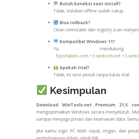
Butuh koneksi saat install?
Tidak, instalasi offline sudah cukup.
Bisa rollback?
Clean Uninstaller dan registry scan menye
Kompatibel Windows 11?
Ya, menduku
fcportables.com
+3
wintools.net
+3
wint
Apakah trial?
Tidak, ini versi penuh tanpa batas trial.
Kesimpulan
Download WinTools.net Premium 21.5 com
mengoptimalkan Windows secara menyeluruh. Mulai d
sampai menjaga privasi dan keamanan data. Semua s
Jika kamu ingin PC lebih cepat, ringan, dan privas
perbedaannya dalam sekali klik.