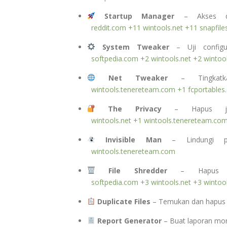
Startup Manager
– Akses dan
reddit.com
+11
wintools.net
+11
snapfil
System Tweaker
– Uji configu
softpedia.com
+2
wintools.net
+2
wintoo
Net Tweaker
– Tingkatka
wintools.tenereteam.com
+1
fcportables
The Privacy
– Hapus jejak
wintools.net
+1
wintools.tenereteam.co
Invisible Man
– Lindungi pri
wintools.tenereteam.com
File Shredder
– Hapus dat
softpedia.com
+3
wintools.net
+3
wintoo
Duplicate Files
– Temukan dan hapus f
Report Generator
– Buat laporan mon