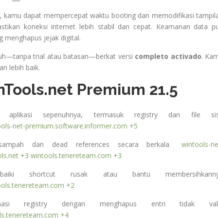
r, kamu dapat mempercepat waktu booting dan memodifikasi tampil
ikan koneksi internet lebih stabil dan cepat. Keamanan data p
ng menghapus jejak digital.
nuh—tanpa trial atau batasan—berkat versi
completo activado
. Ka
n lebih baik.
nTools.net Premium 21.5
likasi sepenuhnya, termasuk registry dan file si
ools-net-premium.software.informer.com
+5
ampah dan dead references secara berkala
wintools-ne
ls.net
+3
wintools.tenereteam.com
+3
ki shortcut rusak atau bantu membersihkann
ools.tenereteam.com
+2
 registry dengan menghapus entri tidak val
ls.tenereteam.com
+4