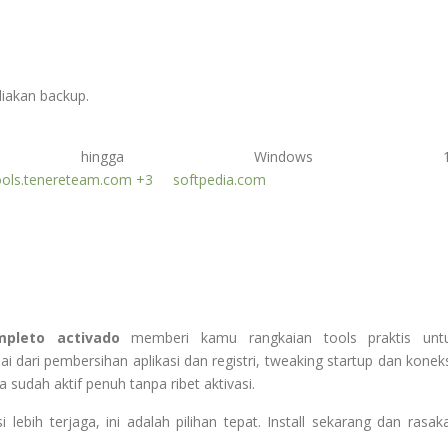
diakan backup.
ng hingga Windows 1
ools.tenereteam.com
+3
softpedia.com
pleto activado
memberi kamu rangkaian tools praktis unt
ari pembersihan aplikasi dan registri, tweaking startup dan koneks
udah aktif penuh tanpa ribet aktivasi.
i lebih terjaga, ini adalah pilihan tepat. Install sekarang dan rasak