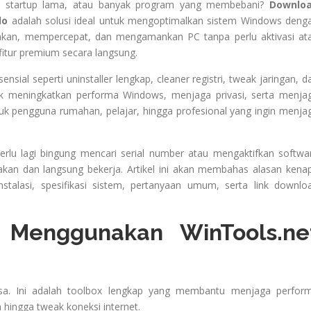
, startup lama, atau banyak program yang membebani?
Downlo
do
adalah solusi ideal untuk mengoptimalkan sistem Windows deng
ihkan, mempercepat, dan mengamankan PC tanpa perlu aktivasi at
 fitur premium secara langsung.
sial seperti uninstaller lengkap, cleaner registri, tweak jaringan, d
ntuk meningkatkan performa Windows, menjaga privasi, serta menja
ntuk pengguna rumahan, pelajar, hingga profesional yang ingin menja
erlu lagi bingung mencari serial number atau mengaktifkan softwa
unakan dan langsung bekerja. Artikel ini akan membahas alasan kena
 instalasi, spesifikasi sistem, pertanyaan umum, serta link downlo
Menggunakan WinTools.ne
asa. Ini adalah toolbox lengkap yang membantu menjaga perfor
h hingga tweak koneksi internet.