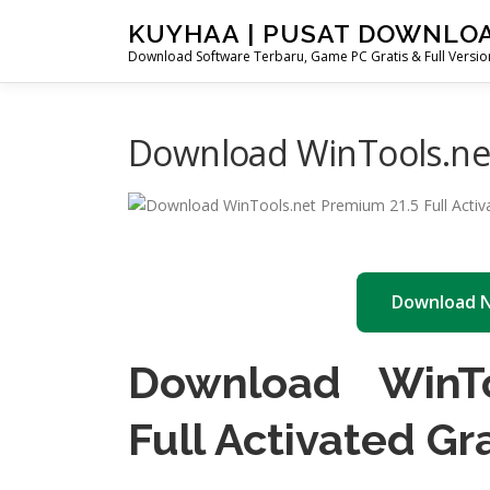
Skip
KUYHAA | PUSAT DOWNLO
to
Download Software Terbaru, Game PC Gratis & Full Version
content
Download WinTools.net
Download 
Download WinTo
Full Activated Gra