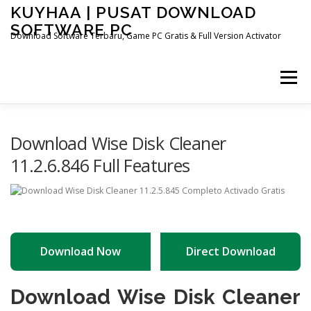
Skip
KUYHAA | PUSAT DOWNLOAD
to
SOFTWARE PC
content
Download Software Terbaru, Game PC Gratis & Full Version Activator
Menu
HOME
CATEGORIES
ABOUT US
Download Wise Disk Cleaner
11.2.6.846 Full Features
OTHER PAGES
Download Now
Direct Download
Download Wise Disk Cleaner