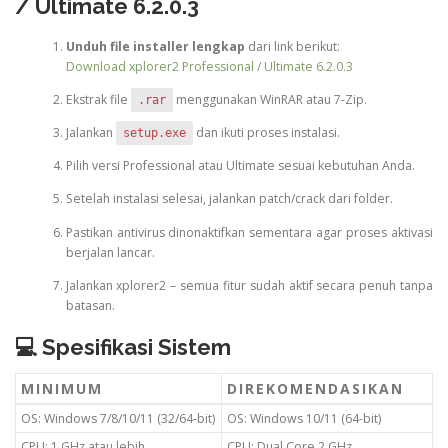
/ Ultimate 6.2.0.3
Unduh file installer lengkap
dari link berikut:
Download xplorer2 Professional / Ultimate 6.2.0.3
Ekstrak file
menggunakan WinRAR atau 7-Zip.
.rar
Jalankan
dan ikuti proses instalasi.
setup.exe
Pilih versi Professional atau Ultimate sesuai kebutuhan Anda.
Setelah instalasi selesai, jalankan patch/crack dari folder.
Pastikan antivirus dinonaktifkan sementara agar proses aktivasi
berjalan lancar.
Jalankan xplorer2 – semua fitur sudah aktif secara penuh tanpa
batasan.
💻 Spesifikasi Sistem
MINIMUM
DIREKOMENDASIKAN
OS: Windows 7/8/10/11 (32/64-bit)
OS: Windows 10/11 (64-bit)
CPU: 1 GHz atau lebih
CPU: Dual Core 2 GHz