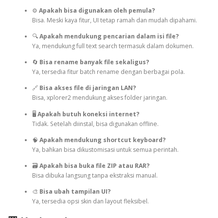
⚙️
Apakah bisa digunakan oleh pemula?
Bisa. Meski kaya fitur, UI tetap ramah dan mudah dipahami.
🔍
Apakah mendukung pencarian dalam isi file?
Ya, mendukung full text search termasuk dalam dokumen.
🔄
Bisa rename banyak file sekaligus?
Ya, tersedia fitur batch rename dengan berbagai pola.
🔗
Bisa akses file di jaringan LAN?
Bisa, xplorer2 mendukung akses folder jaringan.
🖥️
Apakah butuh koneksi internet?
Tidak. Setelah diinstal, bisa digunakan offline.
🧠
Apakah mendukung shortcut keyboard?
Ya, bahkan bisa dikustomisasi untuk semua perintah.
🗃️
Apakah bisa buka file ZIP atau RAR?
Bisa dibuka langsung tanpa ekstraksi manual.
🎨
Bisa ubah tampilan UI?
Ya, tersedia opsi skin dan layout fleksibel.