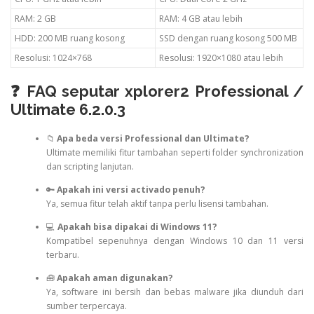
RAM: 2 GB
RAM: 4 GB atau lebih
HDD: 200 MB ruang kosong
SSD dengan ruang kosong 500 MB
Resolusi: 1024×768
Resolusi: 1920×1080 atau lebih
❓ FAQ seputar xplorer2 Professional /
Ultimate 6.2.0.3
📁
Apa beda versi Professional dan Ultimate?
Ultimate memiliki fitur tambahan seperti folder synchronization
dan scripting lanjutan.
🔑
Apakah ini versi activado penuh?
Ya, semua fitur telah aktif tanpa perlu lisensi tambahan.
💻
Apakah bisa dipakai di Windows 11?
Kompatibel sepenuhnya dengan Windows 10 dan 11 versi
terbaru.
🧰
Apakah aman digunakan?
Ya, software ini bersih dan bebas malware jika diunduh dari
sumber terpercaya.