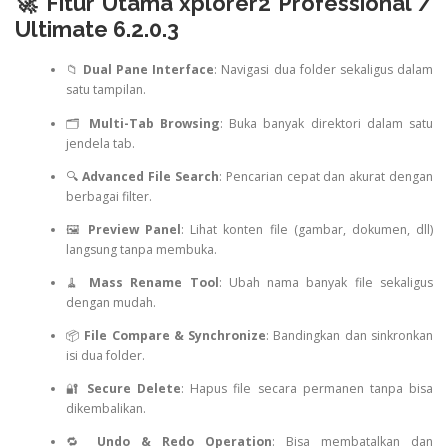
🚀 Fitur Utama xplorer2 Professional /
Ultimate 6.2.0.3
📁
Dual Pane Interface
: Navigasi dua folder sekaligus dalam
satu tampilan.
🗂️
Multi-Tab Browsing
: Buka banyak direktori dalam satu
jendela tab.
🔍
Advanced File Search
: Pencarian cepat dan akurat dengan
berbagai filter.
🖼️
Preview Panel
: Lihat konten file (gambar, dokumen, dll)
langsung tanpa membuka.
🧹
Mass Rename Tool
: Ubah nama banyak file sekaligus
dengan mudah.
📦
File Compare & Synchronize
: Bandingkan dan sinkronkan
isi dua folder.
🔐
Secure Delete
: Hapus file secara permanen tanpa bisa
dikembalikan.
🔁
Undo & Redo Operation
: Bisa membatalkan dan