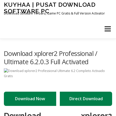
Skip
KUYHAA | PUSAT DOWNLOAD
to
SOFTWARE PC
content
Download Software Terbaru, Game PC Gratis & Full Version Activator
Menu
HOME
CATEGORIES
ABOUT US
Download xplorer2 Professional /
Ultimate 6.2.0.3 Full Activated
OTHER PAGES
Download Now
Direct Download
Download xplorer2