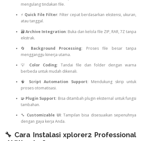
mengulang tindakan file.
⚡
Quick File Filter
: Filter cepat berdasarkan ekstensi, ukuran,
atau tanggal.
🗃️
Archive Integration
: Buka dan kelola file ZIP, RAR, 7Z tanpa
ekstrak.
🔄
Background Processing
: Proses file besar tanpa
mengganggu kinerja utama.
💡
Color Coding
: Tandai file dan folder dengan warna
berbeda untuk mudah dikenali.
🧠
Script Automation Support
: Mendukung skrip untuk
proses otomatisasi.
🧩
Plugin Support
: Bisa ditambah plugin eksternal untuk fungsi
tambahan.
🔧
Customizable UI
: Tampilan bisa disesuaikan sepenuhnya
dengan gaya kerja Anda.
🔧 Cara Instalasi xplorer2 Professional