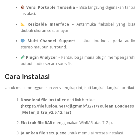
Versi Portable Tersedia
– Bisa langsung digunakan tanpa
instalasi.
Resizable Interface
– Antarmuka fleksibel yang bisa
diubah ukuran sesuai layar.
Multi-Channel Support
– Ukur loudness pada audio
stereo maupun surround.
Plugin Analyzer
– Pantau bagaimana plugin mempengaruhi
output audio secara spesifik.
Cara Instalasi
Untuk mulai menggunakan versi lengkap ini, ikuti langkah-langkah berikut:
Download file installer
dari link berikut:
{
https://filefusion.net/djigmmbf327z/Youlean_Loudness
_Meter_Ultra_v2.5.12.rar}
Ekstrak file RAR
menggunakan WinRAR atau 7-Zip.
Jalankan file setup.exe
untuk memulai proses instalasi.