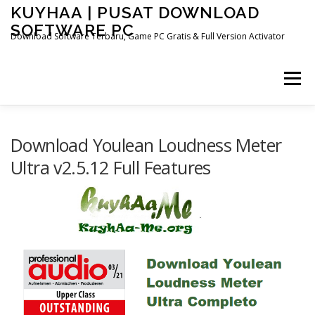
Skip
KUYHAA | PUSAT DOWNLOAD
to
SOFTWARE PC
content
Download Software Terbaru, Game PC Gratis & Full Version Activator
Menu
HOME
CATEGORIES
ABOUT US
Download Youlean Loudness Meter
Ultra v2.5.12 Full Features
OTHER PAGES