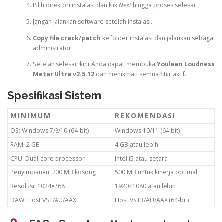
Pilih direktori instalasi dan klik
Next
hingga proses selesai.
Jangan jalankan software setelah instalasi.
Copy file crack/patch
ke folder instalasi dan jalankan sebagai
administrator.
Setelah selesai, kini Anda dapat membuka
Youlean Loudness
Meter Ultra v2.5.12
dan menikmati semua fitur aktif.
Spesifikasi Sistem
MINIMUM
REKOMENDASI
OS: Windows 7/8/10 (64-bit)
Windows 10/11 (64-bit)
RAM: 2 GB
4 GB atau lebih
CPU: Dual-core processor
Intel i5 atau setara
Penyimpanan: 200 MB kosong
500 MB untuk kinerja optimal
Resolusi: 1024×768
1920×1080 atau lebih
DAW: Host VST/AU/AAX
Host VST3/AU/AAX (64-bit)