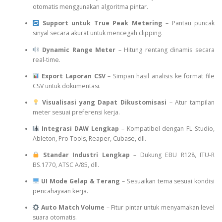
otomatis menggunakan algoritma pintar.
Support untuk True Peak Metering
– Pantau puncak
sinyal secara akurat untuk mencegah clipping.
Dynamic Range Meter
– Hitung rentang dinamis secara
real-time.
Export Laporan CSV
– Simpan hasil analisis ke format file
CSV untuk dokumentasi.
Visualisasi yang Dapat Dikustomisasi
– Atur tampilan
meter sesuai preferensi kerja.
Integrasi DAW Lengkap
– Kompatibel dengan FL Studio,
Ableton, Pro Tools, Reaper, Cubase, dll.
Standar Industri Lengkap
– Dukung EBU R128, ITU-R
BS.1770, ATSC A/85, dll.
UI Mode Gelap & Terang
– Sesuaikan tema sesuai kondisi
pencahayaan kerja.
Auto Match Volume
– Fitur pintar untuk menyamakan level
suara otomatis.