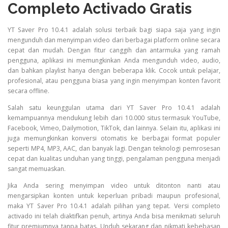
Completo Activado Gratis
YT Saver Pro 10.4.1 adalah solusi terbaik bagi siapa saja yang ingin
mengunduh dan menyimpan video dari berbagai platform online secara
cepat dan mudah. Dengan fitur canggih dan antarmuka yang ramah
pengguna, aplikasi ini memungkinkan Anda mengunduh video, audio,
dan bahkan playlist hanya dengan beberapa klik. Cocok untuk pelajar,
profesional, atau pengguna biasa yang ingin menyimpan konten favorit
secara offline.
Salah satu keunggulan utama dari YT Saver Pro 10.4.1 adalah
kemampuannya mendukung lebih dari 10.000 situs termasuk YouTube,
Facebook, Vimeo, Dailymotion, TikTok, dan lainnya. Selain itu, aplikasi ini
juga memungkinkan konversi otomatis ke berbagai format populer
seperti MP4, MP3, AAC, dan banyak lagi. Dengan teknologi pemrosesan
cepat dan kualitas unduhan yang tinggi, pengalaman pengguna menjadi
sangat memuaskan.
Jika Anda sering menyimpan video untuk ditonton nanti atau
mengarsipkan konten untuk keperluan pribadi maupun profesional,
maka YT Saver Pro 10.4.1 adalah pilihan yang tepat. Versi completo
activado ini telah diaktifkan penuh, artinya Anda bisa menikmati seluruh
fitur premiumnya tanpa batas. Unduh sekarang dan nikmati kebebasan