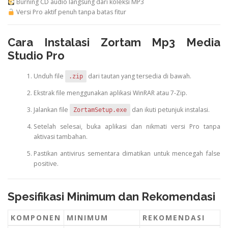
Burning
CD
audio
langsung
dari
koleksi
MP3
Versi
Pro
aktif
penuh
tanpa
batas
fitur
Cara
Instalasi
Zortam
Mp3
Media
Studio
Pro
Unduh
file
dari
tautan
yang
tersedia
di
bawah.
.zip
Ekstrak
file
menggunakan
aplikasi
WinRAR
atau
7-
Zip.
Jalankan
file
dan
ikuti
petunjuk
instalasi.
ZortamSetup.exe
Setelah
selesai,
buka
aplikasi
dan
nikmati
versi
Pro
tanpa
aktivasi
tambahan.
Pastikan
antivirus
sementara
dimatikan
untuk
mencegah
false
positive.
Spesifikasi
Minimum
dan
Rekomendasi
KOMPONEN
MINIMUM
REKOMENDASI