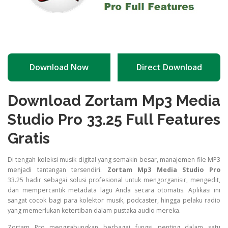
Download Now
Direct Download
Download
Zortam
Mp3
Media
Studio
Pro 33.25
Full
Features
Gratis
Di
tengah
koleksi
musik
digital
yang
semakin
besar,
manajemen
file
MP3
menjadi
tantangan
tersendiri.
Zortam
Mp3
Media
Studio
Pro
33.25
hadir
sebagai
solusi
profesional
untuk
mengorganisir,
mengedit,
dan
mempercantik
metadata
lagu
Anda
secara
otomatis.
Aplikasi
ini
sangat
cocok
bagi
para
kolektor
musik,
podcaster,
hingga
pelaku
radio
yang
memerlukan
ketertiban
dalam
pustaka
audio
mereka.
Zortam
Pro
menggabungkan
berbagai
fungsi
penting
dalam
satu