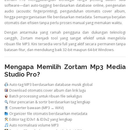
software—
dari
auto-
tagging
berdasarkan
database
online,
pengenalan
audio (
acoustic
fingerprinting),
pengunduhan
otomatis
cover
album,
hingga
pengorganisasian
file
berdasarkan
metadata.
Semuanya
berjalan
otomatis
dan
efisien
tanpa
perlu
proses
manual
yang
memakan
waktu.
Dengan
antarmuka
yang
ramah
pengguna
dan
dukungan
teknologi
canggih,
Zortam
menjadi
tool
yang
sangat
efektif
untuk
mengelola
ribuan
file
MP3.
Kini
tersedia
versi
full
yang
aktif
secara
permanen
tanpa
batasan
fitur,
dan
mendukung
baik
32-
bit
maupun
64-
bit
Windows.
Mengapa
Memilih
Zortam
Mp3
Media
Studio
Pro?
Auto-
tag
MP3
berdasarkan
database
musik
global
Download
otomatis
cover
album
dan
lirik
lagu
Batch
processing
untuk
ribuan
file
sekaligus
Fitur
pencarian &
sortir
berdasarkan
tag
lengkap
Converter
bawaan (
MP3 ↔
WAV)
Organizer
file
otomatis
berdasarkan
metadata
Editor
tag
ID3v1 &
ID3v2
yang
lengkap
Auto
normalisasi
volume
MP3