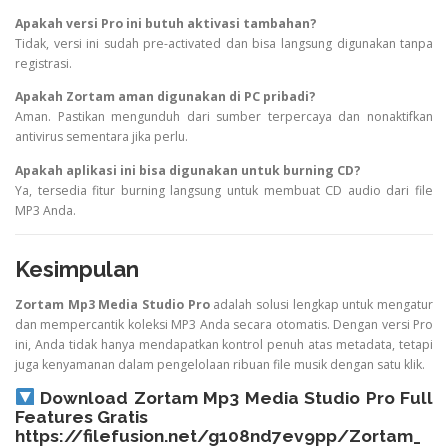
Apakah
versi
Pro
ini
butuh
aktivasi
tambahan?
Tidak,
versi
ini
sudah
pre-
activated
dan
bisa
langsung
digunakan
tanpa
registrasi.
Apakah
Zortam
aman
digunakan
di
PC
pribadi?
Aman.
Pastikan
mengunduh
dari
sumber
terpercaya
dan
nonaktifkan
antivirus
sementara
jika
perlu.
Apakah
aplikasi
ini
bisa
digunakan
untuk
burning
CD?
Ya,
tersedia
fitur
burning
langsung
untuk
membuat
CD
audio
dari
file
MP3
Anda.
Kesimpulan
Zortam
Mp3
Media
Studio
Pro
adalah
solusi
lengkap
untuk
mengatur
dan
mempercantik
koleksi
MP3
Anda
secara
otomatis.
Dengan
versi
Pro
ini,
Anda
tidak
hanya
mendapatkan
kontrol
penuh
atas
metadata,
tetapi
juga
kenyamanan
dalam
pengelolaan
ribuan
file
musik
dengan
satu
klik.
Download
Zortam
Mp3
Media
Studio
Pro
Full
Features
Gratis
https://
filefusion.
net/
g108nd7ev9pp/
Zortam_