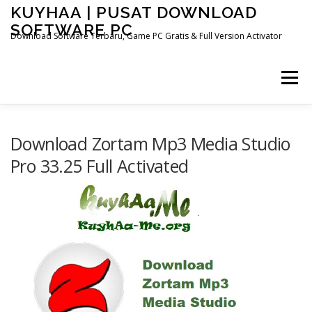
Skip
KUYHAA | PUSAT DOWNLOAD
to
SOFTWARE PC
content
Download Software Terbaru, Game PC Gratis & Full Version Activator
Menu
HOME
CATEGORIES
ABOUT US
Download Zortam Mp3 Media Studio
Pro 33.25 Full Activated
OTHER PAGES