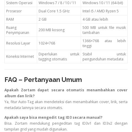
Sistem
Operasi
Windows
7 /
8 /
10 /
11
Windows
10 /
11 (
64-
bit)
Prosesor
Dual
Core
1.5
GHz
Intel
i5 /
AMD
Ryzen
5
RAM
2
GB
4
GB
atau
lebih
Ruang
500
MB
untuk
file
musik
200
MB
kosong
Penyimpanan
tambahan
1366×768
atau
lebih
Resolusi
Layar
1024×768
tinggi
Diperlukan
untuk
Stabil
untuk
Koneksi
Internet
tagging
otomatis
pengunduhan
metadata
FAQ –
Pertanyaan
Umum
Apakah
Zortam
dapat
secara
otomatis
menambahkan
cover
album
dan
lirik?
Ya,
fitur
Auto-
Tag
akan
mendeteksi
dan
menambahkan
cover,
lirik,
serta
metadata
lainnya
secara
otomatis.
Apakah
saya
bisa
mengedit
tag
ID3
secara
manual?
Bisa.
Zortam
mendukung
pengeditan
tag
ID3v1
dan
ID3v2
dengan
tampilan
grid
yang
mudah
digunakan.