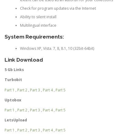
Check for program updates via the Internet
Ability to silent install
Multilingual interface
System Requirements:
Windows XP, Vista. 7, 8, 8.1, 10 (32bit-64bit)
Link Download
5 Gb Links
Turbobit
Part 1
,
Part 2
,
Part 3
,
Part 4
,
Part 5
Uptobox
Part 1
,
Part 2
,
Part 3
,
Part 4
,
Part 5
LetsUpload
Part 1
,
Part 2
,
Part 3
,
Part 4
,
Part 5