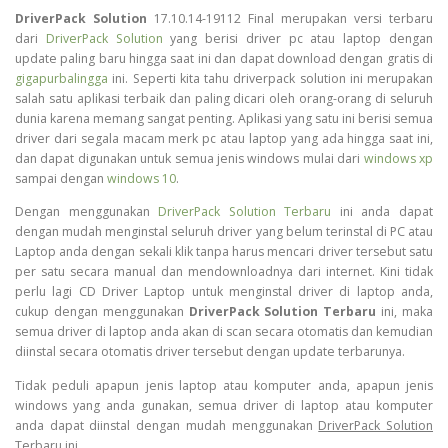
DriverPack Solution
17.10.14-19112 Final merupakan versi terbaru
dari
DriverPack Solution
yang berisi driver pc atau laptop dengan
update paling baru hingga saat ini dan dapat download dengan gratis di
gigapurbalingga
ini. Seperti kita tahu driverpack solution ini merupakan
salah satu aplikasi terbaik dan paling dicari oleh orang-orang di seluruh
dunia karena memang sangat penting. Aplikasi yang satu ini berisi semua
driver dari segala macam merk pc atau laptop yang ada hingga saat ini,
dan dapat digunakan untuk semua jenis windows mulai dari
windows xp
sampai dengan
windows 10
.
Dengan menggunakan
DriverPack Solution Terbaru
ini anda dapat
dengan mudah menginstal seluruh driver yang belum terinstal di PC atau
Laptop anda dengan sekali klik tanpa harus mencari driver tersebut satu
per satu secara manual dan mendownloadnya dari internet. Kini tidak
perlu lagi CD Driver Laptop untuk menginstal driver di laptop anda,
cukup dengan menggunakan
DriverPack Solution Terbaru
ini, maka
semua driver di laptop anda akan di scan secara otomatis dan kemudian
diinstal secara otomatis driver tersebut dengan update terbarunya.
Tidak peduli apapun jenis laptop atau komputer anda, apapun jenis
windows yang anda gunakan, semua driver di laptop atau komputer
anda dapat diinstal dengan mudah menggunakan
DriverPack Solution
Terbaru
ini.