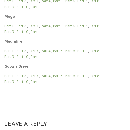
Part 1
,
Part 2
,
Part 3
,
Part 4
,
Part 5
,
Part 6
,
Part 7
,
Part 8
Part 9
,
Part 10
,
Part 11
Mega
Part 1
,
Part 2
,
Part 3
,
Part 4
,
Part 5
,
Part 6
,
Part 7
,
Part 8
Part 9
,
Part 10
,
Part 11
Mediafire
Part 1
,
Part 2
,
Part 3
,
Part 4
,
Part 5
,
Part 6
,
Part 7
,
Part 8
Part 9
,
Part 10
,
Part 11
Google Drive
Part 1
,
Part 2
,
Part 3
,
Part 4
,
Part 5
,
Part 6
,
Part 7
,
Part 8
Part 9
,
Part 10
,
Part 11
LEAVE A REPLY