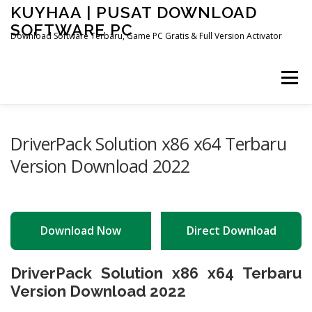
Skip
KUYHAA | PUSAT DOWNLOAD
to
SOFTWARE PC
content
Download Software Terbaru, Game PC Gratis & Full Version Activator
Menu
HOME
CATEGORIES
ABOUT US
DriverPack Solution x86 x64 Terbaru
Version Download 2022
OTHER PAGES
Download Now
Direct Download
DriverPack Solution x86 x64 Terbaru
Version Download 2022