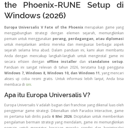
the Phoenix-RUNE Setup di
Windows (2026)
Europa Universalis V Fate of the Phoenix
merupakan game yang
menggabungkan strategi dengan elemen sejarah, memungkinkan
pemain untuk menggunakan
perang, perdagangan, atau diplomasi
untuk menjalankan ambisi mereka dan menguasai berbagai aspek
sejarah selama lima abad. Dalam panduan ini, kami akan membantu
Anda dengan mencakup langkah-langkah untuk menginstal game ini
secara efisien dengan
offline installer
dan
standalone setup
.
Panduan ini sangat relevan di tahun 2026, terutama bagi pengguna
Windows 7, Windows 8, Windows 10, dan Windows 11
, yang mencari
akses uji coba resmi gratis. Untuk informasi lebih lanjut, Anda bisa
membaca di
sini
.
Apa itu Europa Universalis V?
Europa Universalis V adalah bagian dari franchise yang dikenal luas oleh
penggemar game strategi. Dikenalkan oleh Paradox Interactive, game
ini pertama kali dirilis pada
6 Mei 2026
. Diciptakan untuk memberikan
pengalaman bermain strategi yang mendalam, game ini memungkinkan
pemain untuk mengatur kerajaan mereka sendiri dan berinteraksi