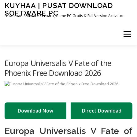
Skip
KUYHAA | PUSAT DOWNLOAD
to
SOFTWARE PC
content
Download Software Terbaru, Game PC Gratis & Full Version Activator
Menu
HOME
CATEGORIES
ABOUT US
Europa Universalis V Fate of the
Phoenix Free Download 2026
OTHER PAGES
Download Now
Direct Download
Europa Universalis V Fate of