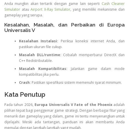
Anda mungkin akan tertarik dengan game lain seperti
Cash Cleaner
Simulator
atau
Airport X-Ray Simulator
, yang memiliki mekanisme dan
gameplay yang serupa.
Kesalahan, Masalah, dan Perbaikan di Europa
Universalis V
Kesalahan Instalasi:
Periksa koneksi internet Anda, dan
pastikan ukuran file cukup.
Masalah DLL/runtime:
Cobalah memperbarui DirectX dan
C++ Redistributable.
Masalah Kompatibilitas:
Jalankan game dalam mode
kompatibilitas jika perlu.
Crash:
Pastikan spesifikasi sistem memenuhi syarat minimum.
Kata Penutup
Pada tahun 2026,
Europa Universalis V Fate of the Phoenix
adalah
pilihan tepat bagi penggemar game strategi. Dengan berbagai fitur yang
menarik dan gameplay yang dalam, game ini tentu menyenangkan untuk
dijelajahi. Meski ada tantangan, panduan ini akan membantu Anda
memulai dengan langkah-langkah yang mudah.