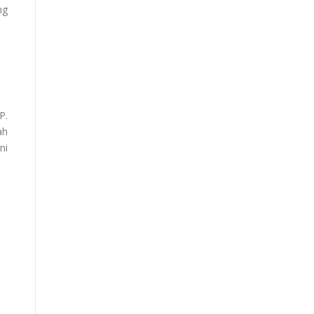
ng
P.
ah
ni