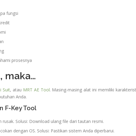
pa fungsi
redit
omi
an
ng
ahami prosesnya
l, maka…
 Suit
, atau
MRT AE Tool
. Masing-masing alat ini memiliki karakterist
ebutuhan Anda.
n F-Key Tool
 rusak. Solusi: Download ulang file dari tautan resmi.
cokan dengan OS. Solusi: Pastikan sistem Anda diperbarui.