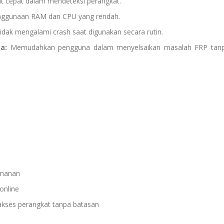
t cepat dalam mendeteksi perangkat.
ggunaan RAM dan CPU yang rendah.
idak mengalami crash saat digunakan secara rutin.
a:
Memudahkan pengguna dalam menyelsaikan masalah FRP tan
amanan
online
ses perangkat tanpa batasan