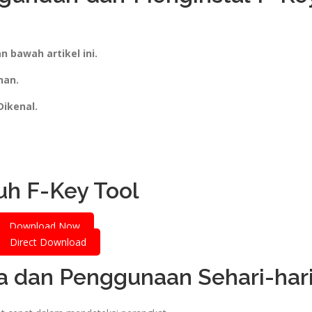
n bawah artikel ini.
nan.
Dikenal.
h F-Key Tool
Download Now
Direct Download
ta dan Penggunaan Sehari-har