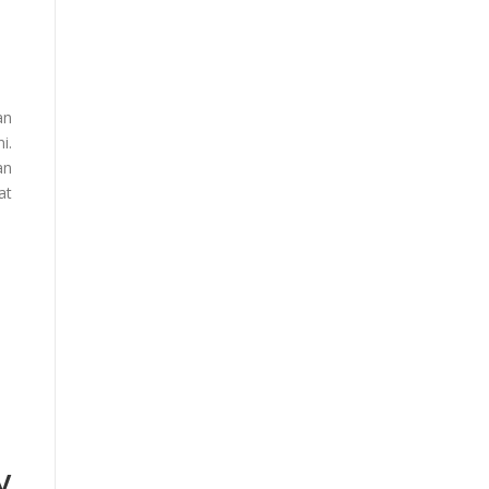
an
i.
an
at
y