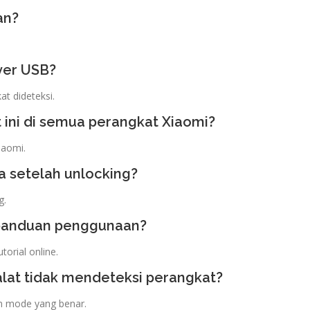
an?
ver USB?
t dideteksi.
ini di semua perangkat Xiaomi?
iaomi.
 setelah unlocking?
g.
 panduan penggunaan?
orial online.
 alat tidak mendeteksi perangkat?
am mode yang benar.