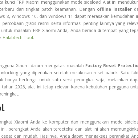
uka kunci FRP Xiaomi menggunakan mode sideload. Alat ini menduku
terbaru dari tingkat patch keamanan. Dengan
offline installer
d
ws 8, Windows 10, dan Windows 11 dapat merasakan kemudahan in
ercobaan gratis resmi serta informasi penting lainnya yang relev
if untuk masalah FRP Xiaomi Anda, Anda berada di tempat yang tepa
ke
Halabtech Tool
.
 pengguna Xiaomi dalam mengatasi masalah
Factory Reset Protecti
nlocking yang diperlukan setelah melakukan reset pabrik. Satu fak
k hanya berfungsi untuk satu versi perangkat saja, melainkan dap
 tahun 2026, alat ini tetap relevan karena kebutuhan pengguna unt
eningkat.
l
angkat Xiaomi Anda ke komputer dan menggunakan mode sidelo
ini, perangkat Anda akan terdeteksi dan alat ini akan memungkink
cepat dan mudah. Hasilnya, Anda dapat mengakses perangkat An