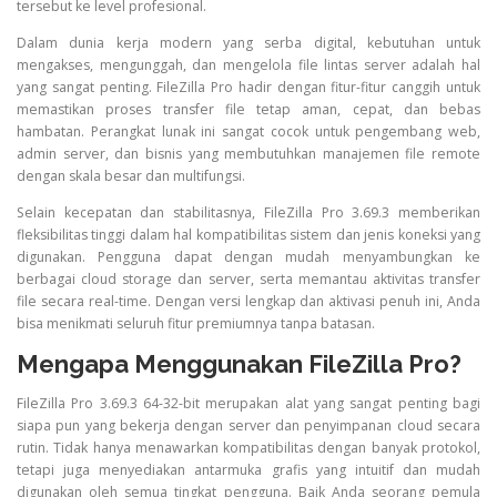
tersebut ke level profesional.
Dalam dunia kerja modern yang serba digital, kebutuhan untuk
mengakses, mengunggah, dan mengelola file lintas server adalah hal
yang sangat penting. FileZilla Pro hadir dengan fitur-fitur canggih untuk
memastikan proses transfer file tetap aman, cepat, dan bebas
hambatan. Perangkat lunak ini sangat cocok untuk pengembang web,
admin server, dan bisnis yang membutuhkan manajemen file remote
dengan skala besar dan multifungsi.
Selain kecepatan dan stabilitasnya, FileZilla Pro 3.69.3 memberikan
fleksibilitas tinggi dalam hal kompatibilitas sistem dan jenis koneksi yang
digunakan. Pengguna dapat dengan mudah menyambungkan ke
berbagai cloud storage dan server, serta memantau aktivitas transfer
file secara real-time. Dengan versi lengkap dan aktivasi penuh ini, Anda
bisa menikmati seluruh fitur premiumnya tanpa batasan.
Mengapa Menggunakan FileZilla Pro?
FileZilla Pro 3.69.3 64-32-bit merupakan alat yang sangat penting bagi
siapa pun yang bekerja dengan server dan penyimpanan cloud secara
rutin. Tidak hanya menawarkan kompatibilitas dengan banyak protokol,
tetapi juga menyediakan antarmuka grafis yang intuitif dan mudah
digunakan oleh semua tingkat pengguna. Baik Anda seorang pemula