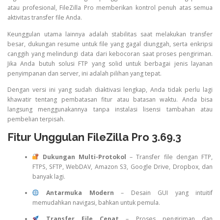
atau profesional, FileZilla Pro memberikan kontrol penuh atas semua
aktivitas transfer file Anda.
Keunggulan utama lainnya adalah stabilitas saat melakukan transfer
besar, dukungan resume untuk file yang gagal diunggah, serta enkripsi
canggih yang melindungi data dari kebocoran saat proses pengiriman.
Jika Anda butuh solusi FTP yang solid untuk berbagai jenis layanan
penyimpanan dan server, ini adalah pilihan yang tepat.
Dengan versi ini yang sudah diaktivasi lengkap, Anda tidak perlu lagi
khawatir tentang pembatasan fitur atau batasan waktu. Anda bisa
langsung menggunakannya tanpa instalasi lisensi tambahan atau
pembelian terpisah.
Fitur Unggulan FileZilla Pro 3.69.3
Dukungan Multi-Protokol
– Transfer file dengan FTP,
FTPS, SFTP, WebDAV, Amazon S3, Google Drive, Dropbox, dan
banyak lagi.
Antarmuka Modern
– Desain GUI yang intuitif
memudahkan navigasi, bahkan untuk pemula.
Transfer File Cepat
– Proses pengiriman dan