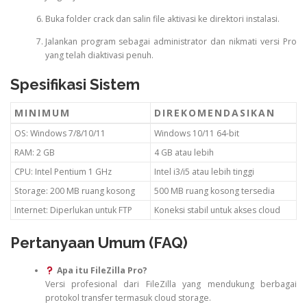
Buka folder crack dan salin file aktivasi ke direktori instalasi.
Jalankan program sebagai administrator dan nikmati versi Pro
yang telah diaktivasi penuh.
Spesifikasi Sistem
MINIMUM
DIREKOMENDASIKAN
OS: Windows 7/8/10/11
Windows 10/11 64-bit
RAM: 2 GB
4 GB atau lebih
CPU: Intel Pentium 1 GHz
Intel i3/i5 atau lebih tinggi
Storage: 200 MB ruang kosong
500 MB ruang kosong tersedia
Internet: Diperlukan untuk FTP
Koneksi stabil untuk akses cloud
Pertanyaan Umum (FAQ)
Apa itu FileZilla Pro?
Versi profesional dari FileZilla yang mendukung berbagai
protokol transfer termasuk cloud storage.