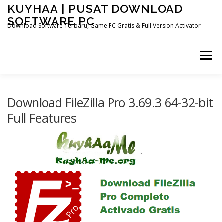
Skip
KUYHAA | PUSAT DOWNLOAD
to
SOFTWARE PC
content
Download Software Terbaru, Game PC Gratis & Full Version Activator
Menu
HOME
CATEGORIES
ABOUT US
Download FileZilla Pro 3.69.3 64-32-bit
Full Features
OTHER PAGES