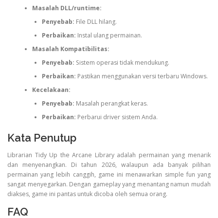
Masalah DLL/runtime:
Penyebab:
File DLL hilang.
Perbaikan:
Instal ulang permainan.
Masalah Kompatibilitas:
Penyebab:
Sistem operasi tidak mendukung.
Perbaikan:
Pastikan menggunakan versi terbaru Windows.
Kecelakaan:
Penyebab:
Masalah perangkat keras.
Perbaikan:
Perbarui driver sistem Anda.
Kata Penutup
Librarian Tidy Up the Arcane Library adalah permainan yang menarik
dan menyenangkan. Di tahun 2026, walaupun ada banyak pilihan
permainan yang lebih canggih, game ini menawarkan simple fun yang
sangat menyegarkan. Dengan gameplay yang menantang namun mudah
diakses, game ini pantas untuk dicoba oleh semua orang.
FAQ