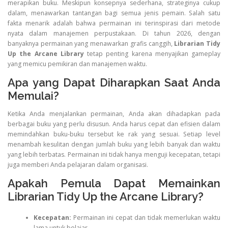
merapikan buku. Meskipun konsepnya sederhana, strateginya cukup
dalam, menawarkan tantangan bagi semua jenis pemain. Salah satu
fakta menarik adalah bahwa permainan ini terinspirasi dari metode
nyata dalam manajemen perpustakaan. Di tahun 2026, dengan
banyaknya permainan yang menawarkan grafis canggih,
Librarian Tidy
Up the Arcane Library
tetap penting karena menyajikan gameplay
yang memicu pemikiran dan manajemen waktu.
Apa yang Dapat Diharapkan Saat Anda
Memulai?
Ketika Anda menjalankan permainan, Anda akan dihadapkan pada
berbagai buku yang perlu disusun. Anda harus cepat dan efisien dalam
memindahkan buku-buku tersebut ke rak yang sesuai. Setiap level
menambah kesulitan dengan jumlah buku yang lebih banyak dan waktu
yang lebih terbatas. Permainan ini tidak hanya menguji kecepatan, tetapi
juga memberi Anda pelajaran dalam organisasi.
Apakah Pemula Dapat Memainkan
Librarian Tidy Up the Arcane Library?
Kecepatan:
Permainan ini cepat dan tidak memerlukan waktu
lama untuk belajar.