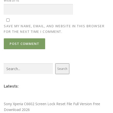
WEBSITE
SAVE MY NAME, EMAIL, AND WEBSITE IN THIS BROWSER
FOR THE NEXT TIME I COMMENT.
Search
Search
Latests:
Sony Xperia C6602 Screen Lock Reset File Full Version Free
Download 2026