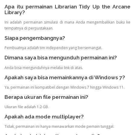
Apa itu permainan Librarian Tidy Up the Arcane
Library?
Ini adalah permainan simulasi di mana Anda mengembalikan buku ke
tempatnya di perpustakaan.
Siapa pengembangnya?
Pembuatnya adalah tim independen yang bersemangat.
Dimana saya bisa mengunduh permainan ini?
Anda bisa mengunduhnya melalui link di atas.
Apakah saya bisa memainkannya di Windows 7?
Ya, permainan ini kompatibel dengan Windows 7 hingga Windows 11.
Berapa ukuran file permainan ini?
Ukuran file adalah 1.2 GB.
Apakah ada mode multiplayer?
Tidak, permainan ini hanya menawarkan mode pemain tunggal.