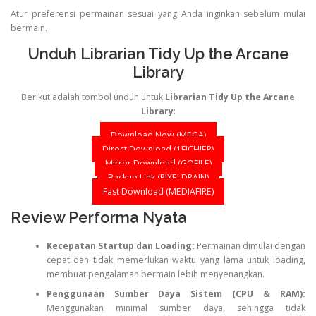
Atur preferensi permainan sesuai yang Anda inginkan sebelum mulai
bermain.
Unduh Librarian Tidy Up the Arcane
Library
Berikut adalah tombol unduh untuk
Librarian Tidy Up the Arcane
Library
:
Download Now (MEGA)
Direct Download (1FICHIER)
Mirror Download (GOFILE)
Backup Link (PIXELDRAIN)
Fast Download (MEDIAFIRE)
Review Performa Nyata
Kecepatan Startup dan Loading:
Permainan dimulai dengan
cepat dan tidak memerlukan waktu yang lama untuk loading,
membuat pengalaman bermain lebih menyenangkan.
Penggunaan Sumber Daya Sistem (CPU & RAM):
Menggunakan minimal sumber daya, sehingga tidak