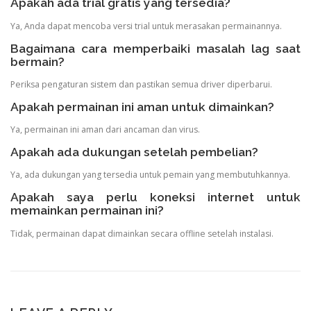
Apakah ada trial gratis yang tersedia?
Ya, Anda dapat mencoba versi trial untuk merasakan permainannya.
Bagaimana cara memperbaiki masalah lag saat
bermain?
Periksa pengaturan sistem dan pastikan semua driver diperbarui.
Apakah permainan ini aman untuk dimainkan?
Ya, permainan ini aman dari ancaman dan virus.
Apakah ada dukungan setelah pembelian?
Ya, ada dukungan yang tersedia untuk pemain yang membutuhkannya.
Apakah saya perlu koneksi internet untuk
memainkan permainan ini?
Tidak, permainan dapat dimainkan secara offline setelah instalasi.