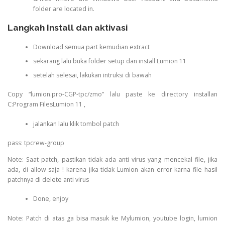
folder are located in.
Langkah Install dan aktivasi
Download semua part kemudian extract
sekarang lalu buka folder setup dan install Lumion 11
setelah selesai, lakukan intruksi di bawah
Copy “lumion.pro-CGP-tpc/zmo” lalu paste ke directory installan
C:Program FilesLumion 11 ,
jalankan lalu klik tombol patch
pass: tpcrew-group
Note: Saat patch, pastikan tidak ada anti virus yang mencekal file, jika
ada, di allow saja ! karena jika tidak Lumion akan error karna file hasil
patchnya di delete anti virus
Done, enjoy
Note: Patch di atas ga bisa masuk ke Mylumion, youtube login, lumion