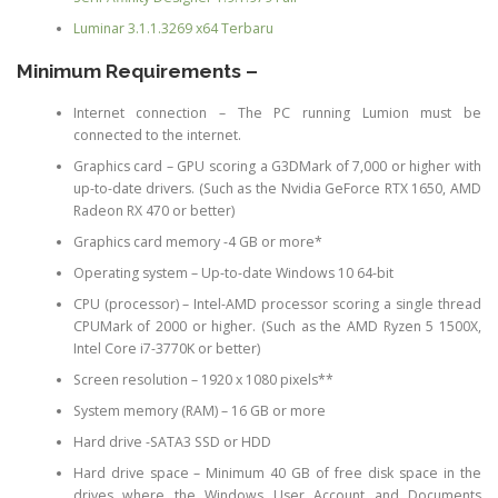
Luminar 3.1.1.3269 x64 Terbaru
Minimum Requirements –
Internet connection – The PC running Lumion must be
connected to the internet.
Graphics card – GPU scoring a G3DMark of 7,000 or higher with
up-to-date drivers. (Such as the Nvidia GeForce RTX 1650, AMD
Radeon RX 470 or better)
Graphics card memory -4 GB or more*
Operating system – Up-to-date Windows 10 64-bit
CPU (processor) – Intel-AMD processor scoring a single thread
CPUMark of 2000 or higher. (Such as the AMD Ryzen 5 1500X,
Intel Core i7-3770K or better)
Screen resolution – 1920 x 1080 pixels**
System memory (RAM) – 16 GB or more
Hard drive -SATA3 SSD or HDD
Hard drive space – Minimum 40 GB of free disk space in the
drives where the Windows User Account and Documents