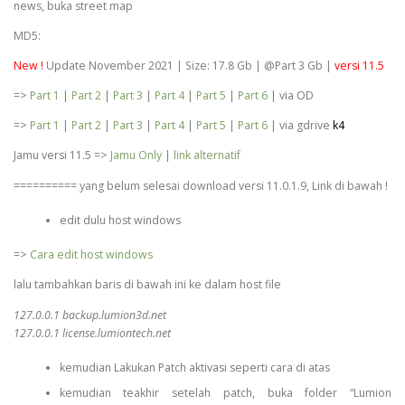
news, buka street map
MD5:
New !
Update November 2021 | Size: 17.8 Gb | @Part 3 Gb |
versi 11.5
=>
Part 1
|
Part 2
|
Part 3
|
Part 4
|
Part 5
|
Part 6
| via OD
=>
Part 1
|
Part 2
|
Part 3
|
Part 4
|
Part 5
|
Part 6
| via gdrive
k4
Jamu versi 11.5 =>
Jamu Only
|
link alternatif
========== yang belum selesai download versi 11.0.1.9, Link di bawah !
edit dulu host windows
=>
Cara edit host windows
lalu tambahkan baris di bawah ini ke dalam host file
127.0.0.1 backup.lumion3d.net
127.0.0.1 license.lumiontech.net
kemudian Lakukan Patch aktivasi seperti cara di atas
kemudian teakhir setelah patch, buka folder “Lumion