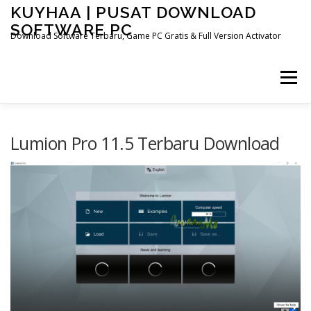
Skip
KUYHAA | PUSAT DOWNLOAD
to
SOFTWARE PC
content
Download Software Terbaru, Game PC Gratis & Full Version Activator
Menu
HOME
CATEGORIES
ABOUT US
Lumion Pro 11.5 Terbaru Download
OTHER PAGES