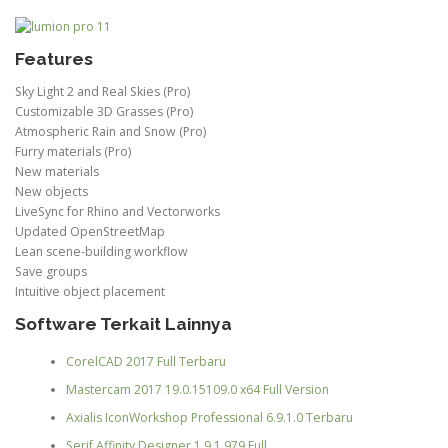
Features
Sky Light 2 and Real Skies (Pro)
Customizable 3D Grasses (Pro)
Atmospheric Rain and Snow (Pro)
Furry materials (Pro)
New materials
New objects
LiveSync for Rhino and Vectorworks
Updated OpenStreetMap
Lean scene-building workflow
Save groups
Intuitive object placement
Software Terkait Lainnya
CorelCAD 2017 Full Terbaru
Mastercam 2017 19.0.15109.0 x64 Full Version
Axialis IconWorkshop Professional 6.9.1.0 Terbaru
Serif Affinity Designer 1.9.1.979 Full