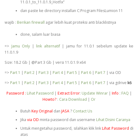
11.0.1_to_11.0.1.9_Hotfix”
dan paste ke directory installan C:Program FilesLumion 11
wajib :
Berikan firewall
agar lebih kuat proteksi anti blacklistnya
done, salam luar biasa
=>
Jamu Only
|
link alternatif
| jamu for 11.0.1 sebelum update ke
11.0.1.9
Size: 18.2 Gb | @Part 3 Gb | versi 11.0.1.9 x64
=>
Part 1
|
Part 2
|
Part 3
|
Part 4
|
Part 5
|
Part 6
|
Part 7
| via OD
=>
Part 1
|
Part 2
|
Part 3
|
Part 4
|
Part 5
|
Part 6
|
Part 7
| via gdrive
k6
Password :
Lihat Password
|
Extract Error
:
Update Winrar
|
Info
:
FAQ
|
Howto?
:
Cara Download
|
Or
Butuh
Key Original
dan
JASA
?
Contact Us
Jika
via OD
minta password dan username
Lihat Disini Caranya
Untuk mengetahui password, silahkan klik link
Lihat Password
di
atas