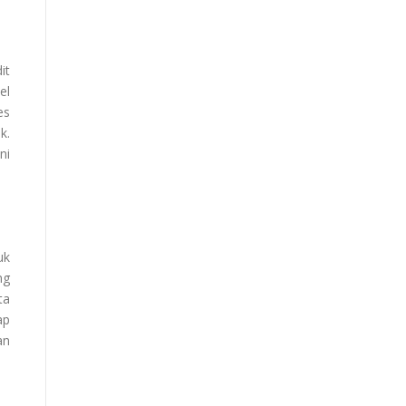
it
el
es
k.
ni
uk
ng
ta
ap
an