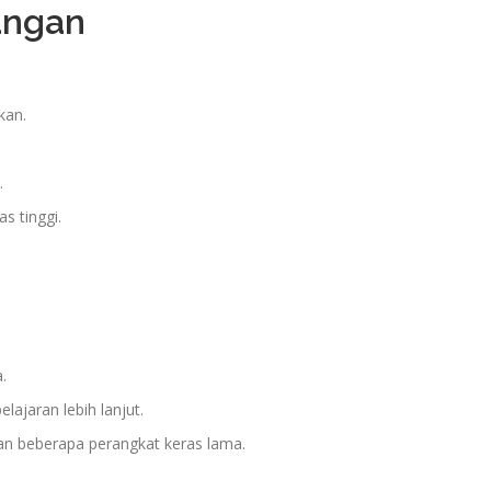
angan
kan.
.
s tinggi.
.
ajaran lebih lanjut.
an beberapa perangkat keras lama.