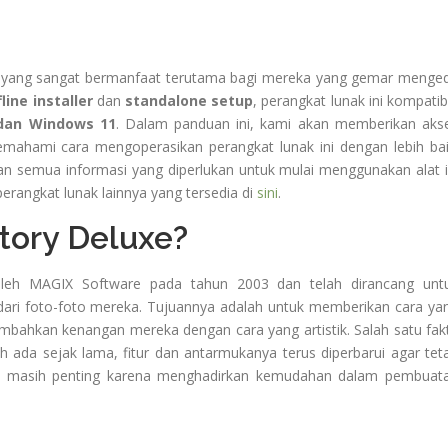
 yang sangat bermanfaat terutama bagi mereka yang gemar menged
fline installer
dan
standalone setup
, perangkat lunak ini kompatib
dan Windows 11
. Dalam panduan ini, kami akan memberikan aks
hami cara mengoperasikan perangkat lunak ini dengan lebih bai
n semua informasi yang diperlukan untuk mulai menggunakan alat i
perangkat lunak lainnya yang tersedia di
sini
.
tory Deluxe?
 oleh MAGIX Software pada tahun 2003 dan telah dirancang unt
i foto-foto mereka. Tujuannya adalah untuk memberikan cara ya
ahkan kenangan mereka dengan cara yang artistik. Salah satu fak
h ada sejak lama, fitur dan antarmukanya terus diperbarui agar tet
xe masih penting karena menghadirkan kemudahan dalam pembuat